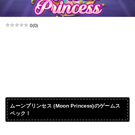
0
(
0
)
スマホの方はここからプレイ！
ムーンプリンセス (Moon Princess)のゲームス
ペック！