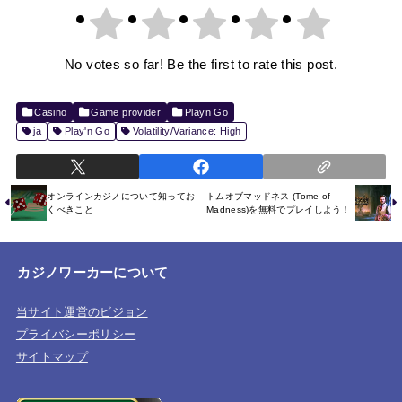
No votes so far! Be the first to rate this post.
Casino
Game provider
Playn Go
ja
Play'n Go
Volatility/Variance: High
オンラインカジノについて知ってお
トムオブマッドネス (Tome of
くべきこと
Madness)を無料でプレイしよう！
カジノワーカーについて
当サイト運営のビジョン
プライバシーポリシー
サイトマップ