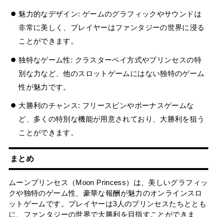
魅力的なデザイン: ゲームのグラフィックやサウンドは
非常に美しく、プレイヤーはファンタジーの世界に浸る
ことができます。
独特なゲーム性: クラスターペイ方式やプリンセスの特
別な力など、他のスロットゲームにはない独特のゲーム
性が魅力です。
大勝利のチャンス: フリースピンやボーナスゲームな
ど、多くの特別な機能が用意されており、大勝利を狙う
ことができます。
まとめ
ムーンプリンセス（Moon Princess）は、美しいグラフィッ
クや独特のゲーム性、豪華な報酬が魅力のオンラインスロ
ットゲームです。プレイヤーは3人のプリンセスたちととも
に、ファンタジーの世界で大勝利を目指すことができま