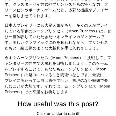
す。クラスターペイ方式やプリンセスたちの特別な力、フ
リースピンやボーナスゲームなど、多彩な機能がプレイヤ
ーを楽しませてくれます。
日本人プレイヤーにも大変人気があり、多くの人がプレイ
している印象のムーンプリンセス（Moon Princess）は、ぜ
ひ一度体験していただきたいオンラインカジノゲームで
す。美しいグラフィックに心を奪われながら、プリンセス
たちと一緒に夢のような大勝利を手に入れましょう。
今すぐムーンプリンセス（Moon Princess）に挑戦して、フ
ァンタジーの世界で大勝利を目指しましょう！このゲーム
をプレイすることで、あなたもムーンプリンセス（Moon
Princess）の魅力にハマること間違いなしです。最後に、
プレイにあたっては自己責任で行い、無理のない範囲で楽
しむことが大切です。それでは、ムーンプリンセス（Moon
Princess）での幸運をお祈りします！
How useful was this post?
Click on a star to rate it!