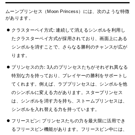
ムーンプリンセス（Moon Princess）には、次のような特徴
があります。
クラスターペイ方式: 連続して消えるシンボルを利用し
たクラスターペイ方式が採用されており、画面上にある
シンボルを消すことで、さらなる勝利のチャンスが広が
ります。
プリンセスの力: 3人のプリンセスたちがそれぞれ異なる
特別な力を持っており、プレイヤーの勝利をサポートし
てくれます。例えば、ラブプリンセスは、シンボルを他
のシンボルに変える力があります。スタープリンセス
は、シンボルを消す力を持ち、ストームプリンセスは、
シンボルを入れ替える力を持っています。
フリースピン: プリンセスたちの力を最大限に活用でき
るフリースピン機能があります。フリースピン中には、