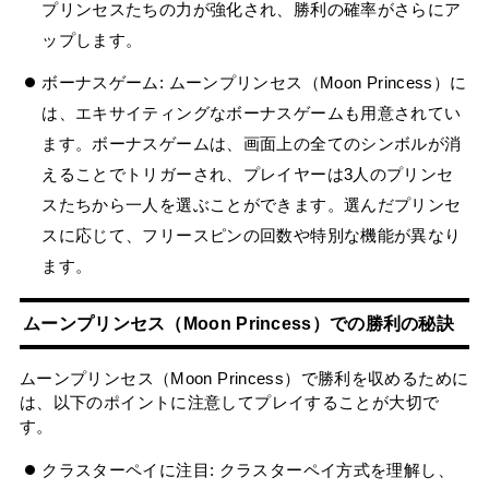
プリンセスたちの力が強化され、勝利の確率がさらにア
ップします。
ボーナスゲーム: ムーンプリンセス（Moon Princess）に
は、エキサイティングなボーナスゲームも用意されてい
ます。ボーナスゲームは、画面上の全てのシンボルが消
えることでトリガーされ、プレイヤーは3人のプリンセ
スたちから一人を選ぶことができます。選んだプリンセ
スに応じて、フリースピンの回数や特別な機能が異なり
ます。
ムーンプリンセス（Moon Princess）での勝利の秘訣
ムーンプリンセス（Moon Princess）で勝利を収めるために
は、以下のポイントに注意してプレイすることが大切で
す。
クラスターペイに注目: クラスターペイ方式を理解し、