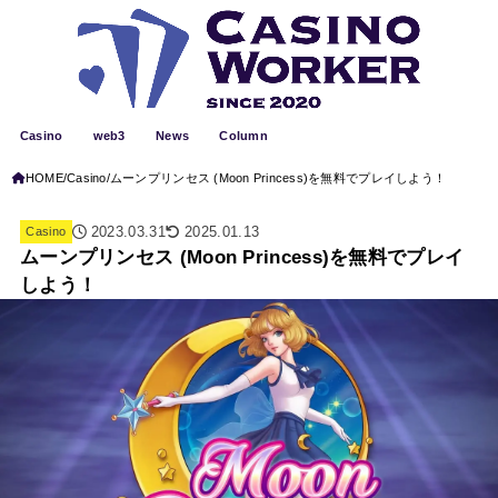
Casino
web3
News
Column
HOME
Casino
ムーンプリンセス (Moon Princess)を無料でプレイしよう！
2023.03.31
2025.01.13
Casino
ムーンプリンセス (Moon Princess)を無料でプレイ
しよう！