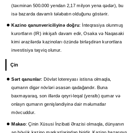
(təxminən 500.000 yendan 2,17 milyon yena qədər), bu
isə bazarda davamlı tələbatın olduğunu göstərir.
Kazino qanunvericiliyinə doğru
: İnteqrasiya olunmuş
kurortların (IR) inkişafı davam edir, Osaka və Naqasaki
kimi ərazilərdə kazinoları özündə birləşdirən kurortlara
investisiya təşviq olunur.
Çin
Sərt qanunlar
: Dövlət lotereyası istisna olmaqla,
qumarın digər növləri əsasən qadağandır. Buna
baxmayaraq, son illərdə qeyri-leqal (yeraltı) qumar və
onlayn qumarın genişləndiyinə dair məlumatlar
mövcuddur.
Makao
: Çinin Xüsusi İnzibati Ərazisi olmaqla, dünyanın
ən böyük kazino mərkəzlərindən biridir. Kazino bazarının