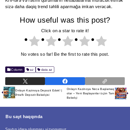
KİV-lərə və rəsmi qurumların hesabatlarına müraciət etmək
sizə daha dəqiq trend təhlili aparmağa imkan verəcək.
How useful was this post?
Click on a star to rate it!
No votes so far! Be the first to rate this post.
Column
az
data az
Onlayn Kazinoya Necə Başlamaq
Onlayn Kazinoya Depozit Edək! |
olar – Yeni Başlayanlar üçün Tam
Ətraflı Depozit Bələdçisi
Bələdçi
Bu sayt haqqında
Saytın idarə olunması vizyonumuz