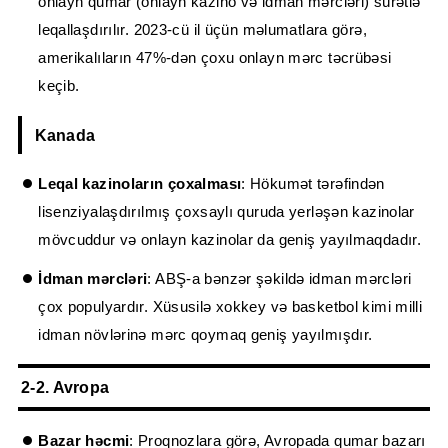
onlayn qumar (onlayn kazino və idman mərcləri) sürətlə
leqallaşdırılır. 2023-cü il üçün məlumatlara görə,
amerikalıların 47%-dən çoxu onlayn mərc təcrübəsi
keçib.
Kanada
Leqal kazinoların çoxalması
: Hökumət tərəfindən
lisenziyalaşdırılmış çoxsaylı quruda yerləşən kazinolar
mövcuddur və onlayn kazinolar da geniş yayılmaqdadır.
İdman mərcləri
: ABŞ-a bənzər şəkildə idman mərcləri
çox populyardır. Xüsusilə xokkey və basketbol kimi milli
idman növlərinə mərc qoymaq geniş yayılmışdır.
2-2. Avropa
Bazar həcmi
: Proqnozlara görə, Avropada qumar bazarı