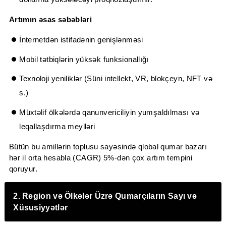
Artımın əsas səbəbləri
İnternetdən istifadənin genişlənməsi
Mobil tətbiqlərin yüksək funksionallığı
Texnoloji yeniliklər (Süni intellekt, VR, blokçeyn, NFT və
s.)
Müxtəlif ölkələrdə qanunvericiliyin yumşaldılması və
leqallaşdırma meylləri
Bütün bu amillərin toplusu sayəsində qlobal qumar bazarı
hər il orta hesabla (CAGR) 5%-dən çox artım tempini
qoruyur.
2. Region və Ölkələr Üzrə Qumarçıların Sayı və
Xüsusiyyətlər