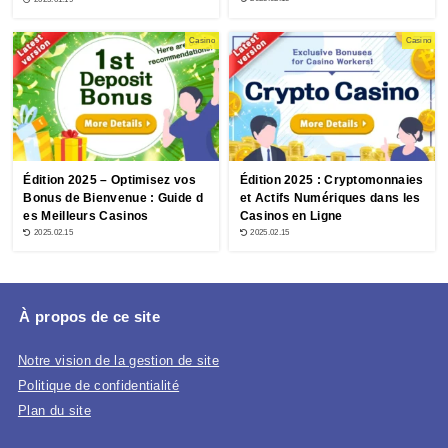
Casino
Casino
Édition 2025 – Optimisez vos
Édition 2025 : Cryptomonnaies
Bonus de Bienvenue : Guide d
et Actifs Numériques dans les
es Meilleurs Casinos
Casinos en Ligne
2025.02.15
2025.02.15
À propos de ce site
Notre vision de la gestion de site
Politique de confidentialité
Plan du site