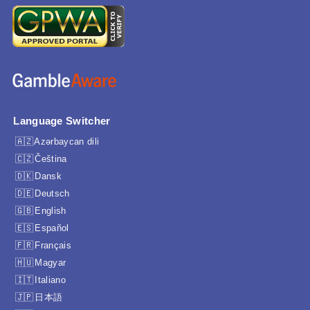
Language Switcher
Azərbaycan dili
Čeština
Dansk
Deutsch
English
Español
Français
Magyar
Italiano
日本語