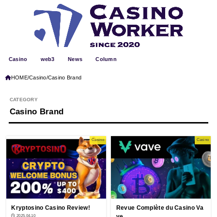
Casino
web3
News
Column
HOME
Casino
Casino Brand
Casino Brand
Casino
Casino
Kryptosino Casino Review!
Revue Complète du Casino Va
ve
2025.04.10