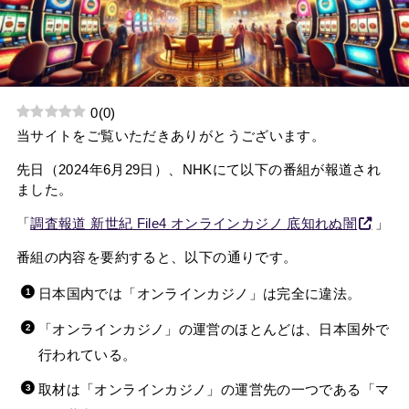
0
(
0
)
当サイトをご覧いただきありがとうございます。
先日（2024年6月29日）、NHKにて以下の番組が報道され
ました。
「
調査報道 新世紀 File4 オンラインカジノ 底知れぬ闇
」
番組の内容を要約すると、以下の通りです。
日本国内では「オンラインカジノ」は完全に違法。
「オンラインカジノ」の運営のほとんどは、日本国外で
行われている。
取材は「オンラインカジノ」の運営先の一つである「マ