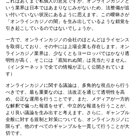
これはあくまで私個人の意見ですが、オンラインカジノと
いう業界は日本ではあまりなじみがないため、法整備が追
い付いていない状況にあるように思えます。この曖昧さが
「オンラインカジノの闇」を生み出しているような錯覚を
引き起こしているのではないでしょうか。
一方で、オンラインカジノの会社のほとんどはライセンス
を取得しており、その中には上場企業も存在します。オン
ラインカジノ業界は、少なくともヨーロッパではかなり透
明性が高く、そこには「底知れぬ闇」は見当たりません。
（インターネットで全ての情報が正しく公開されていま
す）
オンラインカジノに関する議論は、多角的な視点から行う
べきです。最も重要なのは、法改正を通じて透明性を高
め、公正な運用を行うことです。また、メディアが一方的
な解釈で偏った報道をせず、中立的な報道を行うことが、
より良い議論を生み出すと考えます。さらに、ギャンブル
全般に対する規制と対策についても、オンラインカジノに
限らず、他のすべてのギャンブルを一貫して行うことが大
切です。