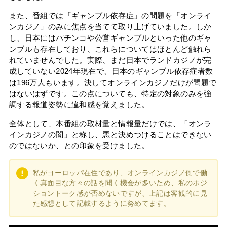
また、番組では「ギャンブル依存症」の問題を「オンライ
ンカジノ」のみに焦点を当てて取り上げていました。しか
し、日本にはパチンコや公営ギャンブルといった他のギャ
ンブルも存在しており、これらについてはほとんど触れら
れていませんでした。実際、まだ日本でランドカジノが完
成していない2024年現在で、日本のギャンブル依存症者数
は196万人もいます。決してオンラインカジノだけが問題で
はないはずです。この点についても、特定の対象のみを強
調する報道姿勢に違和感を覚えました。
全体として、本番組の取材量と情報量だけでは、「オンラ
インカジノの闇」と称し、悪と決めつけることはできない
のではないか、との印象を受けました。
私がヨーロッパ在住であり、オンラインカジノ側で働
く真面目な方々の話を聞く機会が多いため、私のポジ
ショントーク感が否めないですが、上記は客観的に見
た感想として記載するように努めてます。