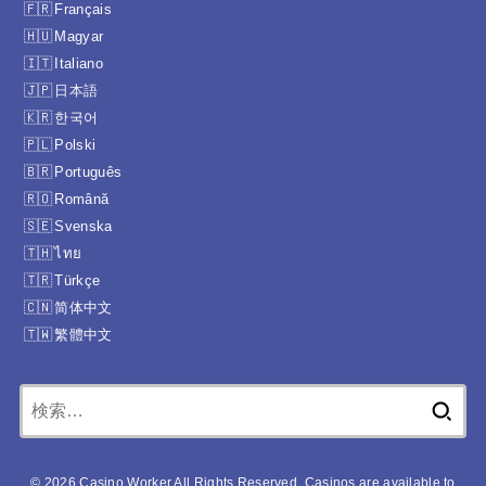
Français
Magyar
Italiano
日本語
한국어
Polski
Português
Română
Svenska
ไทย
Türkçe
简体中文
繁體中文
検
索:
© 2026 Casino Worker All Rights Reserved. Casinos are available to