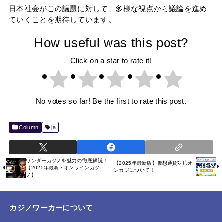
日本社会がこの議題に対して、多様な視点から議論を進め
ていくことを期待しています。
How useful was this post?
Click on a star to rate it!
No votes so far! Be the first to rate this post.
Column
ja
ワンダーカジノを魅力の徹底解説！
【2025年最新版】仮想通貨対応オ
【2025年最新・オンラインカジ
ンカジについて！
ノ】
カジノワーカーについて