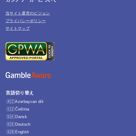
当サイト運営のビジョン
プライバシーポリシー
サイトマップ
言語切り替え
Azərbaycan dili
Čeština
Dansk
Deutsch
English