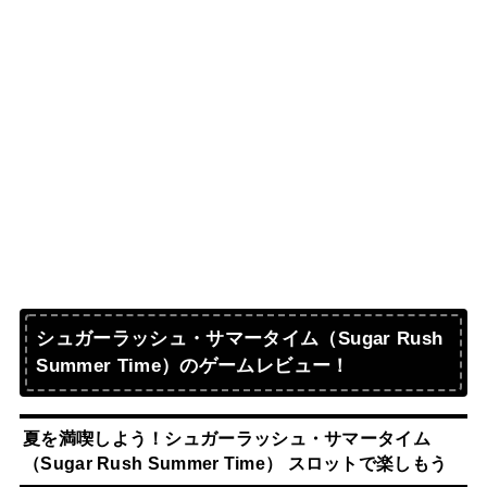
ット名
シュガーラッシ
ット名（英語）
Sugar Rush Sum
バイダー
Pragmatic Play
率（RTP）
95.25%
ロバイダー公開情報
ティリティ
中程度
勝利額
非公開
日
2008-06-15
シュガーラッシュ・サマータイム（Sugar Rush
Summer Time）のゲームレビュー！
夏を満喫しよう！シュガーラッシュ・サマータイム
（Sugar Rush Summer Time） スロットで楽しもう