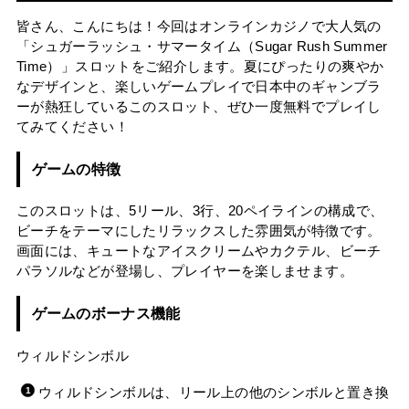
皆さん、こんにちは！今回はオンラインカジノで大人気の
「シュガーラッシュ・サマータイム（Sugar Rush Summer
Time）」スロットをご紹介します。夏にぴったりの爽やか
なデザインと、楽しいゲームプレイで日本中のギャンブラ
ーが熱狂しているこのスロット、ぜひ一度無料でプレイし
てみてください！
ゲームの特徴
このスロットは、5リール、3行、20ペイラインの構成で、
ビーチをテーマにしたリラックスした雰囲気が特徴です。
画面には、キュートなアイスクリームやカクテル、ビーチ
パラソルなどが登場し、プレイヤーを楽しませます。
ゲームのボーナス機能
ウィルドシンボル
ウィルドシンボルは、リール上の他のシンボルと置き換