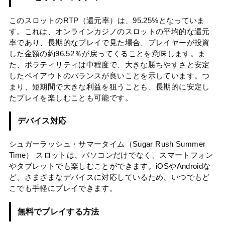
このスロットのRTP（還元率）は、95.25%となっていま
す。これは、オンラインカジノのスロットの平均的な還元
率であり、長期的なプレイで見た場合、プレイヤーが投資
した金額の約96.52％が戻ってくることを意味します。ま
た、ボラティリティは中程度で、大きな勝ちやすさと安定
したペイアウトのバランスが良いことを示しています。つ
まり、短期間で大きな利益を狙うことも、長期的に安定し
たプレイを楽しむことも可能です。
デバイス対応
シュガーラッシュ・サマータイム（Sugar Rush Summer
Time） スロットは、パソコンだけでなく、スマートフォン
やタブレットでも楽しむことができます。iOSやAndroidな
ど、さまざまなデバイスに対応しているため、いつでもど
こでも手軽にプレイできます。
無料でプレイする方法