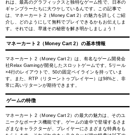
れは、最高のグラフィックスと独特なゲーム性で、日本の
ギャンブラーたちに大ウケしているんです。この記事で
は、マネーカート 2（Money Cart 2）の魅力を詳しくご紹
介し、どのようにして無料でプレイできるかもお伝えしま
す。それでは、早速その秘密を解き明かしましょう！
マネーカート 2（Money Cart 2）の基本情報
マネーカート 2（Money Cart 2）は、有名なゲーム開発会
社Relax Gamingが開発したスロットゲームです。5リール
×4行のレイアウトで、50の固定ペイラインを持っていま
す。また、RTP（リターントゥプレイヤー）は98%と、非
常に高いリターンが期待できます。
ゲームの特徴
マネーカート 2（Money Cart 2）の最大の魅力は、そのユ
ニークなボーナス機能です。ゲームの途中で登場するさま
ざまなキャラクターが、プレイヤーにさまざまな特典をも