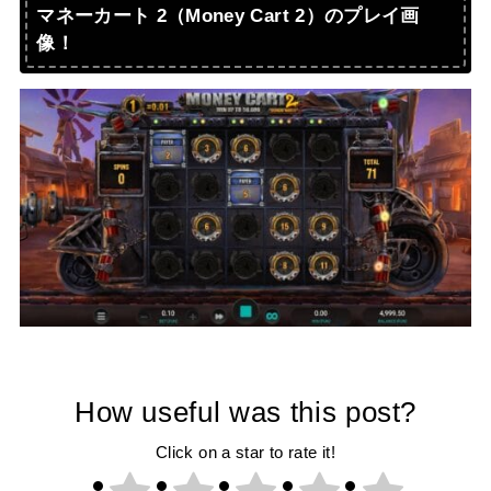
マネーカート 2（Money Cart 2）のプレイ画
像！
How useful was this post?
Click on a star to rate it!