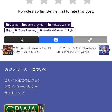
No votes so far! Be the first to rate this post.
Casino
Game provider
Relax Gaming
ja
Relax Gaming
Volatility/Variance: High
マネーカート 3（Money Cart 3）
リアクトゥーンズ 2（Reactoonz
を無料でプレイしよう！
2）を無料でプレイしよう！
カジノワーカーについて
当サイト運営のビジョン
プライバシーポリシー
サイトマップ