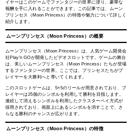
イヤーはこのゲームでファンタジーの世界に浸り、豪華な
報酬を手に入れることができます。この記事では、ムーン
プリンセス（Moon Princess）の特徴や魅力について詳しく
紹介します。
ムーンプリンセス（Moon Princess）の概要
ムーンプリンセス（Moon Princess）は、人気ゲーム開発会
社Play’n GOが開発したビデオスロットです。ゲームの舞台
は、美しいムーンプリンセス（Moon Princess）たちが登場
するファンタジーの世界。ここでは、プリンセスたちがプ
レイヤーを大勝利へと導いてくれます。
このスロットゲームは、5×5のリールが用意されており、プ
レイヤーは25個のシンボルを利用して勝利を目指します。
連続して消えるシンボルを利用したクラスターペイ方式が
採用されており、画面上にあるシンボルを消すことで、さ
らなる勝利のチャンスが広がります。
ムーンプリンセス（Moon Princess）の特徴