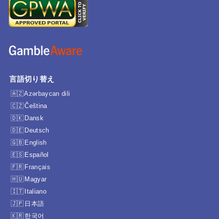
言語切り替え
Azərbaycan dili
Čeština
Dansk
Deutsch
English
Español
Français
Magyar
Italiano
日本語
한국어