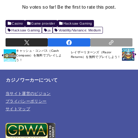
No votes so far! Be the first to rate this post.
Casino
Game provider
Hacksaw Gaming
Hacksaw Gaming
ja
Volatility/Variance: Medium
キャッシュ・コンパス（Cash
レイザーリターンズ（Razor
Compass）を無料でプレイしよ
Returns）を無料でプレイしよう！
う！
カジノワーカーについて
当サイト運営のビジョン
プライバシーポリシー
サイトマップ