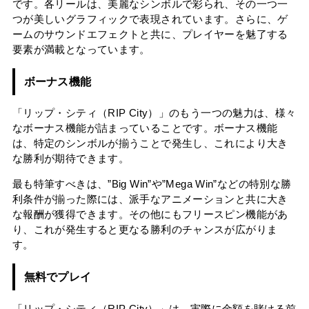
です。各リールは、美麗なシンボルで彩られ、その一つ一
つが美しいグラフィックで表現されています。さらに、ゲ
ームのサウンドエフェクトと共に、プレイヤーを魅了する
要素が満載となっています。
ボーナス機能
「リップ・シティ（RIP City）」のもう一つの魅力は、様々
なボーナス機能が詰まっていることです。ボーナス機能
は、特定のシンボルが揃うことで発生し、これにより大き
な勝利が期待できます。
最も特筆すべきは、”Big Win”や”Mega Win”などの特別な勝
利条件が揃った際には、派手なアニメーションと共に大き
な報酬が獲得できます。その他にもフリースピン機能があ
り、これが発生すると更なる勝利のチャンスが広がりま
す。
無料でプレイ
「リップ・シティ（RIP City）」は、実際に金額を賭ける前