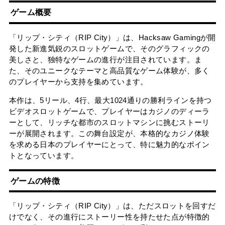
ゲーム概要
「リップ・シティ（RIP City）」は、Hacksaw Gamingが開
発した新進気鋭のスロットゲームで、そのグラフィックの
美しさと、独特なゲームの進行が注目されています。ま
た、そのユニークなテーマと高品質なゲーム体験が、多く
のプレイヤーから支持を集めています。
本作は、5リール、4行、最大1024通りの勝利ラインを持つ
ビデオスロットゲームで、プレイヤーはカジノのディーラ
ーとして、リッチな都市のスロットマシンに挑むストーリ
ーが展開されます。この舞台設定が、本格的なカジノ体験
を求める日本のプレイヤーにとって、特に魅力的なポイン
トとなっています。
ゲームの特徴
「リップ・シティ（RIP City）」は、ただスロットを回すだ
けでなく、その進行にストーリー性を持たせた点が特徴的