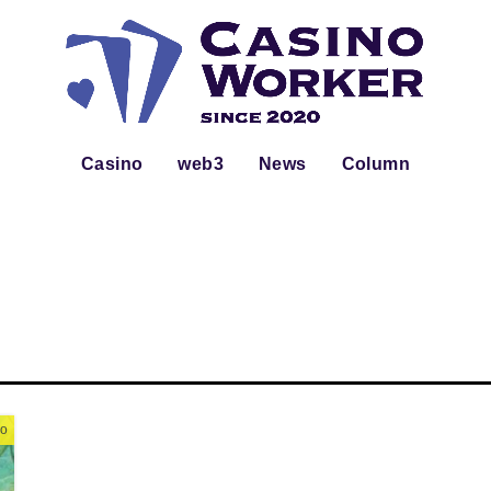
Casino
web3
News
Column
no