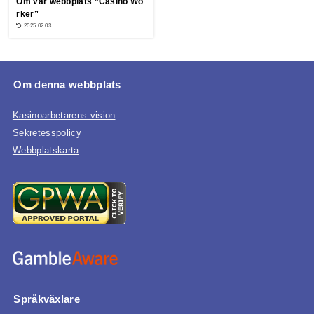
Om vår webbplats ”Casino Wo
rker”
2025.02.03
Om denna webbplats
Kasinoarbetarens vision
Sekretesspolicy
Webbplatskarta
Språkväxlare