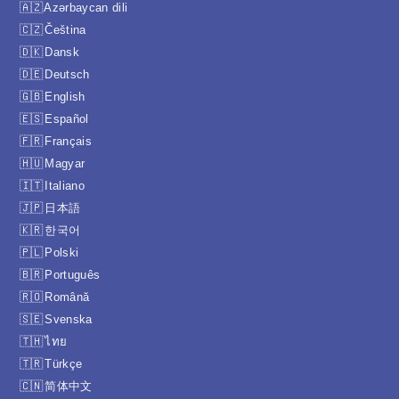
Azərbaycan dili
Čeština
Dansk
Deutsch
English
Español
Français
Magyar
Italiano
日本語
한국어
Polski
Português
Română
Svenska
ไทย
Türkçe
简体中文