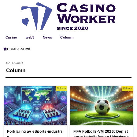
Casino
web3
News
Column
HOME
Column
Column
Column
Column
Förklaring av eSports-industri
FIFA Fotbolls-VM 2026: Den st
n
örsta fotbollsfesten i Nordame