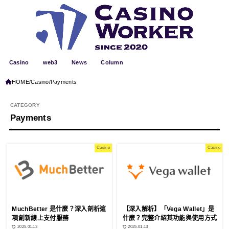
Casino
web3
News
Column
HOME
Casino
Payments
Payments
Casino
Casino
MuchBetter 是什麼？深入剖析這
【深入解析】「Vega Wallet」是
項創新線上支付服務
什麼？完整介紹其功能與使用方式
2025.01.13
2025.01.13