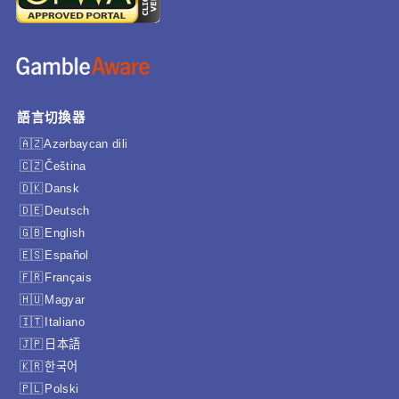
語言切換器
Azərbaycan dili
Čeština
Dansk
Deutsch
English
Español
Français
Magyar
Italiano
日本語
한국어
Polski