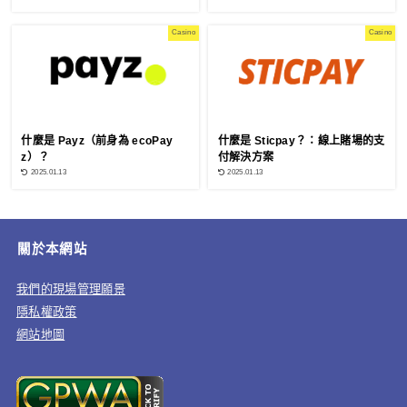
Casino
Casino
什麼是 Payz（前身為 ecoPay
什麼是 Sticpay？：線上賭場的支
z）？
付解決方案
2025.01.13
2025.01.13
關於本網站
我們的現場管理願景
隱私權政策
網站地圖