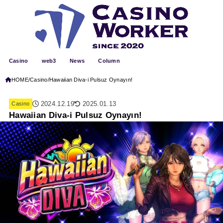
Casino
web3
News
Column
HOME
Casino
Hawaiian Diva-i Pulsuz Oynayın!
2024.12.19
2025.01.13
Casino
Hawaiian Diva-i Pulsuz Oynayın!