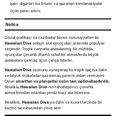
qalır, digərləri isə fırlanır və qazanan kombinasiyalar
üçün şansı artırır.
Nəticə
Gözəl qrafikası və cazibədar bonus xüsusiyyətləri ilə
Hawaiian Diva
onlayn slot oyunçuları arasında populyar
seçimdir. Tropik cənnətlə əhatələnmiş bir mühitdə,
oyunçular çimərlik ilhamlı rahat bir atmosferdə böyük
qələbələrə çatmaq üçün çalışa bilərlər.
Hawaiian Diva
oyununu oynayaraq bu tropik qaçışa dalın
və böyük mükafatlar qazanmaq şansını əldən verməyin!
Oyun
smartfon və planşetlər üçün tam optimallaşdırılıb
,
beləliklə
Hawaiian Diva
-nın rahatlaşdırıcı çimərlik
atmosferindən istənilən yerdə həzz ala bilərsiniz.
Beləliklə,
Hawaiian Diva
-ya dalın və kurort tərzində bir
kazino təcrübəsindən zövq alın!