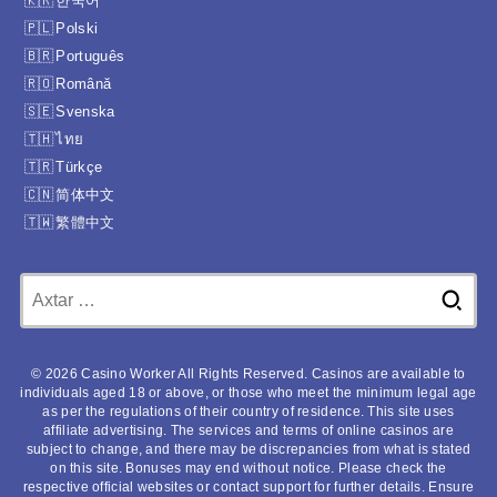
한국어
Polski
Português
Română
Svenska
ไทย
Türkçe
简体中文
繁體中文
Axtarış:
© 2026 Casino Worker All Rights Reserved. Casinos are available to
individuals aged 18 or above, or those who meet the minimum legal age
as per the regulations of their country of residence. This site uses
affiliate advertising. The services and terms of online casinos are
subject to change, and there may be discrepancies from what is stated
on this site. Bonuses may end without notice. Please check the
respective official websites or contact support for further details. Ensure