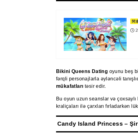
関
2
Bikini Queens Dating
oyunu beş bik
fərqli personajlarla əyləncəli tanış
mükafatları
təsir edir.
Bu oyun uzun seanslar və çoxsaylı
kraliçaları ilə çarxları fırladarkən 
Candy Island Princess – Şi