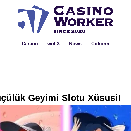
Casino
web3
News
Column
üçülük Geyimi Slotu Xüsusi!