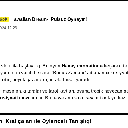
Hawaiian Dream-i Pulsuz Oynayın!
連記事
024.12.23
slotu ilə başlayırıq. Bu oyun
Havay cənnətində
keçərək, tə
. Oyunun ən vacib hissəsi, “Bonus Zamanı” adlanan xüsusiyyə
 artır
, böyük qazanc üçün əla fürsət yaradır.
, məsələn, gitaralar və tarot kartları, oyuna tropik həyəcan q
usiyyəti
mövcuddur. Bu həyəcanlı slotu sevimli onlayn ka
 Kraliçaları ilə Əyləncəli Tanışlıq!