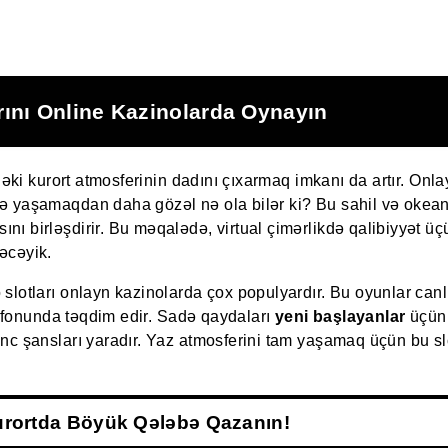
rını Online Kazinolarda Oynayın
ldəki kurort atmosferinin dadını çıxarmaq imkanı da artır. On
ə yaşamaqdan daha gözəl nə ola bilər ki? Bu sahil və okean 
ı birləşdirir. Bu məqalədə, virtual çimərlikdə qalibiyyət üç
əcəyik.
slotları onlayn kazinolarda çox populyardır. Bu oyunlar can
ın fonunda təqdim edir. Sadə qaydaları
yeni başlayanlar
üçün 
anc şansları yaradır. Yaz atmosferini tam yaşamaq üçün bu s
urortda Böyük Qələbə Qazanın!