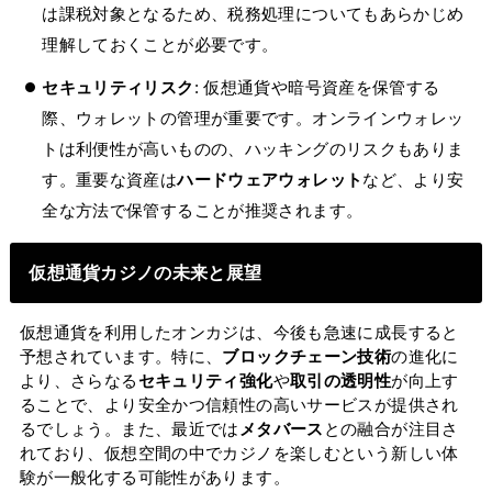
は課税対象となるため、税務処理についてもあらかじめ
理解しておくことが必要です。
セキュリティリスク
: 仮想通貨や暗号資産を保管する
際、ウォレットの管理が重要です。オンラインウォレッ
トは利便性が高いものの、ハッキングのリスクもありま
す。重要な資産は
ハードウェアウォレット
など、より安
全な方法で保管することが推奨されます。
仮想通貨カジノの未来と展望
仮想通貨を利用したオンカジは、今後も急速に成長すると
予想されています。特に、
ブロックチェーン技術
の進化に
より、さらなる
セキュリティ強化
や
取引の透明性
が向上す
ることで、より安全かつ信頼性の高いサービスが提供され
るでしょう。また、最近では
メタバース
との融合が注目さ
れており、仮想空間の中でカジノを楽しむという新しい体
験が一般化する可能性があります。