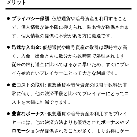
メリット
プライバシー保護
: 仮想通貨や暗号資産を利用すること
で、個人情報が最小限に抑えられ、匿名性が確保されま
す。個人情報の提供に不安がある方に最適です。
迅速な入出金
: 仮想通貨や暗号資産の取引は即時性が高
く、入金・出金ともに数分から数時間で処理されます。
従来の銀行送金に比べてはるかに早いため、すぐにプレ
イを始めたいプレイヤーにとって大きな利点です。
低コストの取引
: 仮想通貨や暗号資産の取引手数料は非
常に低く、他の決済手段と比べてプレイヤーにとってコ
ストを大幅に削減できます。
豊富なボーナス
: 仮想通貨や暗号資産を利用するプレイ
ヤーには、他の決済方法よりも優遇された
ボーナス
や
プ
ロモーション
が提供されることが多く、よりお得にゲー