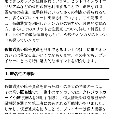
用できるカジノが注目されています。
ビットコイン
や
イー
サリアム
などの仮想通貨を利用することで、迅速な取引、
匿名性の確保、低手数料といった多くの利点が得られるた
め、多くのプレイヤーに支持されています。この記事で
は、仮想通貨を利用したオンカジの魅力や、具体的な始め
方、さらにそのメリットと注意点について詳しく解説しま
す。2024年の最新情報をもとに、今後のオンカジのトレン
ドも探っていきます。
仮想通貨
や
暗号資産
を利用できるオンカジは、従来のオン
カジとは異なる点がいくつかあります。その中でも、プレ
イヤーにとって特に魅力的なポイントを紹介します。
1. 匿名性の確保
仮想通貨や暗号資産を使った取引の最大の特徴の一つは、
その高い
匿名性
です。従来のオンカジでは、
クレジットカ
ード
や
銀行振込
を利用する際に、個人情報や取引履歴が金
融機関を通じて第三者に共有される可能性がありました。
しかし、仮想通貨を使うことで、プレイヤーは個人情報を