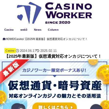
Casino
web3
News
Column
HOME
Casino
【2025年最新版】仮想通貨対応オンカジについて！
2024.06.17
2025.02.11
Casino
【2025年最新版】仮想通貨対応オンカジについて！