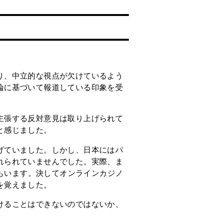
り、中立的な視点が欠けているよう
論に基づいて報道している印象を受
主張する反対意見は取り上げられて
と感じました。
げていました。しかし、日本にはパ
れられていませんでした。実際、ま
人もいます。決してオンラインカジノ
を覚えました。
けることはできないのではないか、