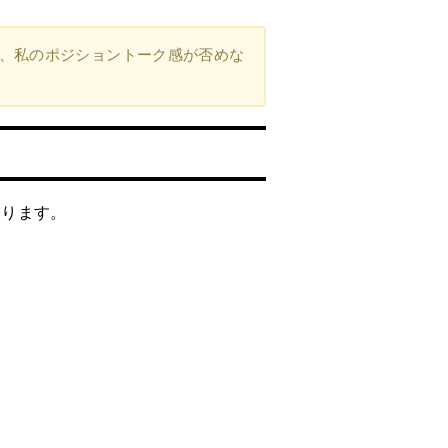
、私のポジショントーク感が否めな
あります。