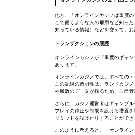
他方、「オンラインカジノは重度の
こで働くような人の雇用など知った
知っている情報）などを交えて、お
トランザクションの履歴
オンラインカジノが「重度のギャン
あります。
オンラインカジノでは、すべてのト
この記録の透明性は、ランドカジノ
や勝敗のデータが残るため、自己管
さらに、カジノ運営者はギャンブル
プレイの停止や制限を設ける措置を
リミットを設けたりすることができ
このように考えると、「オンライン