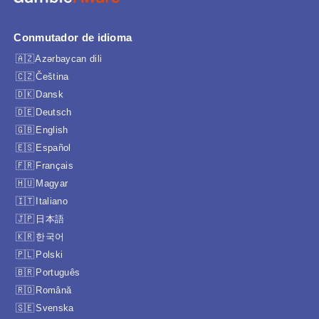
Conmutador de idioma
Azərbaycan dili
Čeština
Dansk
Deutsch
English
Español
Français
Magyar
Italiano
日本語
한국어
Polski
Português
Română
Svenska