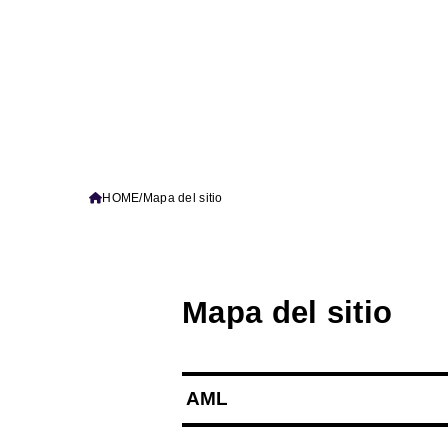
HOME
Mapa del sitio
Mapa del sitio
AML