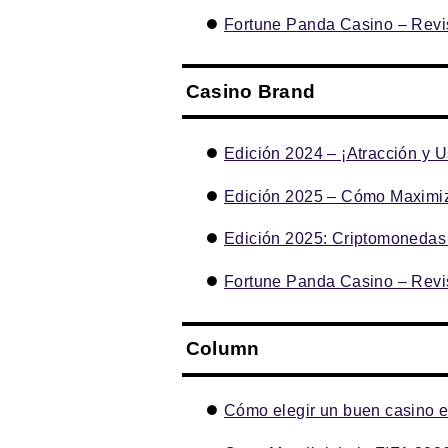
Fortune Panda Casino – Revis
Casino Brand
Edición 2024 – ¡Atracción y 
Edición 2025 – Cómo Maximiz
Edición 2025: Criptomonedas 
Fortune Panda Casino – Revis
Column
Cómo elegir un buen casino en 