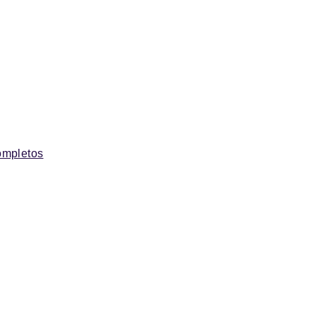
ompletos