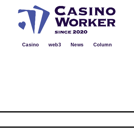
Casino
web3
News
Column