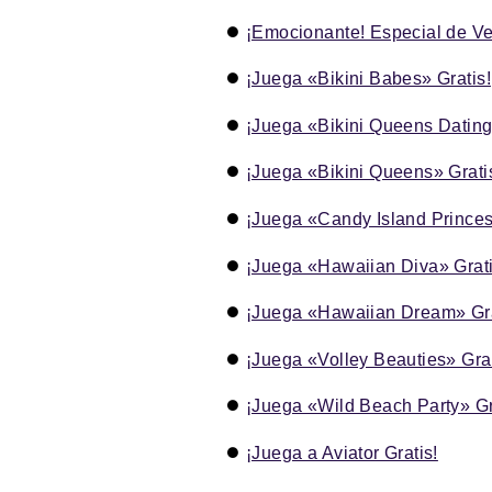
¡Emocionante! Especial de V
¡Juega «Bikini Babes» Gratis!
¡Juega «Bikini Queens Dating
¡Juega «Bikini Queens» Grati
¡Juega «Candy Island Princes
¡Juega «Hawaiian Diva» Grati
¡Juega «Hawaiian Dream» Gra
¡Juega «Volley Beauties» Grat
¡Juega «Wild Beach Party» Gr
¡Juega a Aviator Gratis!