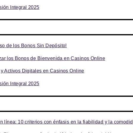
ión Integral 2025
Uso de los Bonos Sin Depósito!
ar los Bonos de Bienvenida en Casinos Online
y Activos Digitales en Casinos Online
ión Integral 2025
línea: 10 criterios con énfasis en la fiabilidad y la comodi