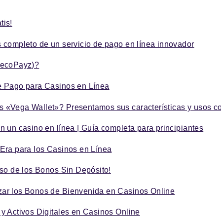
tis!
 completo de un servicio de pago en línea innovador
 ecoPayz)?
e Pago para Casinos en Línea
 «Vega Wallet»? Presentamos sus características y usos c
 un casino en línea | Guía completa para principiantes
Era para los Casinos en Línea
Uso de los Bonos Sin Depósito!
ar los Bonos de Bienvenida en Casinos Online
y Activos Digitales en Casinos Online