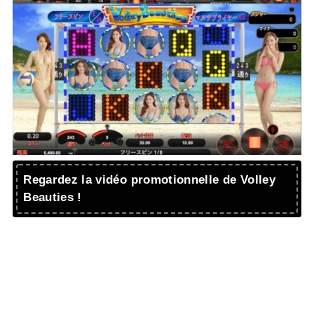
Regardez la vidéo promotionnelle de Volley
Beauties !