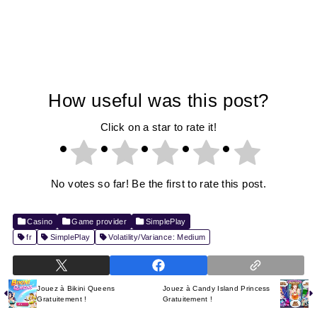
How useful was this post?
Click on a star to rate it!
No votes so far! Be the first to rate this post.
Casino
Game provider
SimplePlay
fr
SimplePlay
Volatility/Variance: Medium
Jouez à Bikini Queens
Jouez à Candy Island Princess
Gratuitement !
Gratuitement !