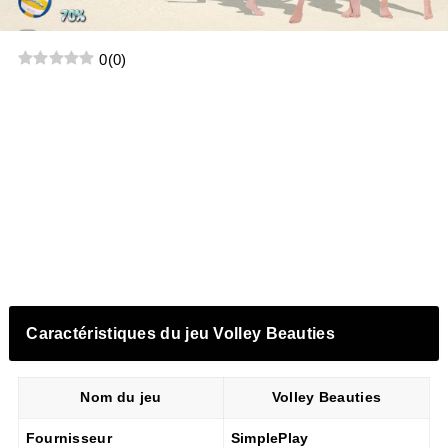
0
(
0
)
Cliquez ici pour jouer sur votre mobile !
Caractéristiques du jeu Volley Beauties
Nom du jeu
Volley Beauties
Fournisseur
SimplePlay