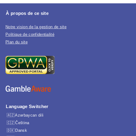
À propos de ce site
Notre vision de la gestion de site
Politique de confidentialité
Plan du site
Language Switcher
Azərbaycan dili
Čeština
Dansk