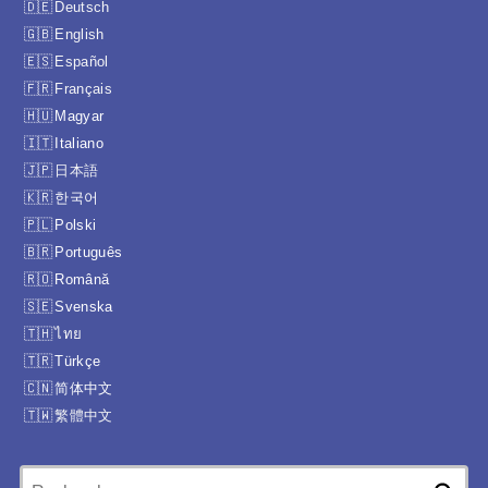
Deutsch
English
Español
Français
Magyar
Italiano
日本語
한국어
Polski
Português
Română
Svenska
ไทย
Türkçe
简体中文
繁體中文
Rechercher :