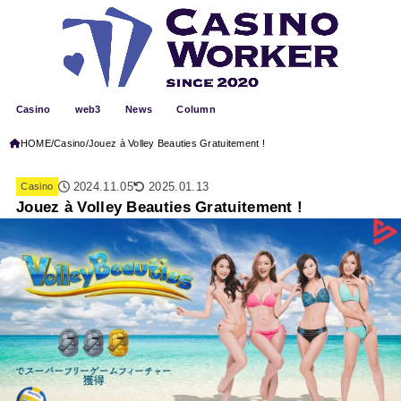
Casino
web3
News
Column
HOME
Casino
Jouez à Volley Beauties Gratuitement !
2024.11.05
2025.01.13
Casino
Jouez à Volley Beauties Gratuitement !