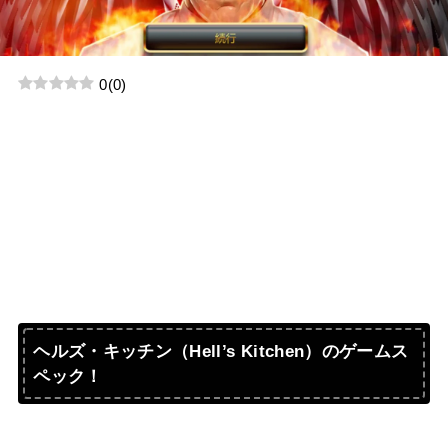
0
(
0
)
スマホの方はここからプレイ！
ヘルズ・キッチン（Hell’s Kitchen）のゲームス
ペック！