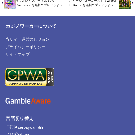
ダブルレインボー（Double
ホイール・オーゴールド（Wheel
Rainbow）を無料でプレイしよう！
O'Gold）を無料でプレイしよう！
カジノワーカーについて
当サイト運営のビジョン
プライバシーポリシー
サイトマップ
言語切り替え
Azərbaycan dili
Čeština