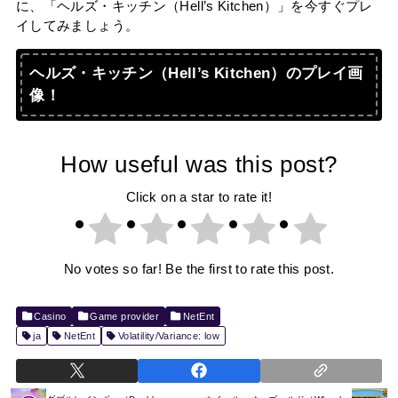
に、「ヘルズ・キッチン（Hell’s Kitchen）」を今すぐプレ
イしてみましょう。
ヘルズ・キッチン（Hell’s Kitchen）のプレイ画
像！
How useful was this post?
Click on a star to rate it!
No votes so far! Be the first to rate this post.
Casino
Game provider
NetEnt
ja
NetEnt
Volatility/Variance: low