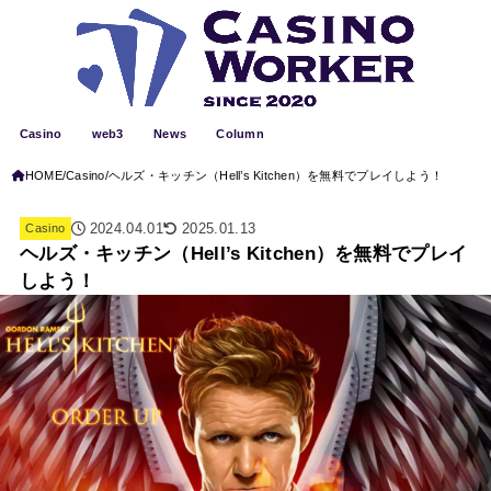
Casino
web3
News
Column
HOME
Casino
ヘルズ・キッチン（Hell’s Kitchen）を無料でプレイしよう！
2024.04.01
2025.01.13
Casino
ヘルズ・キッチン（Hell’s Kitchen）を無料でプレイ
しよう！