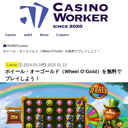
Casino
web3
News
Column
HOME
Casino
ホイール・オーゴールド（Wheel O’Gold）を無料でプレイしよう！
2024.03.26
2025.01.13
Casino
ホイール・オーゴールド（Wheel O’Gold）を無料で
プレイしよう！