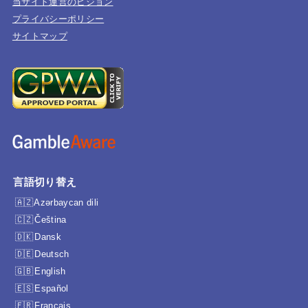
当サイト運営のビジョン
プライバシーポリシー
サイトマップ
言語切り替え
Azərbaycan dili
Čeština
Dansk
Deutsch
English
Español
Français