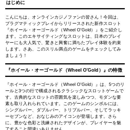
はじめに
こんにちは、オンラインカジノファンの皆さん！今回は、
プラグマティックプレイからリリースされた新作スロット
『ホイール・オーゴールド（Wheel O’Gold）』をご紹介し
ます。このエキサイティングなスロットは、日本のプレイ
ヤーにも大人気で、驚きと興奮に満ちたプレイ体験を約束
します。さあ、このスリル満点のゲームをチェックしてみ
ましょう！
『ホイール・オーゴールド（Wheel O’Gold）』の特徴
『ホイール・オーゴールド（Wheel O’Gold）』は、5つのリ
ールと3つの行で構成されるクラシックなスロットゲームで
す。古典的なスロットの雰囲気を楽しみつつ、モダンな要
素も取り入れられています。このゲームのシンボルには、
シングルバー、ダブルバー、トリプルバー、そしてラッキ
ーセブンなど、おなじみのアイコンが登場します。さら
に、豊かな色彩と洗練されたデザインが、プレイヤーを魅
了すること間違いありません。