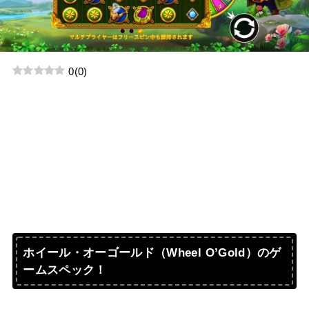
0
(
0
)
スマホの方はここからプレイ！
ホイール・オーゴールド（Wheel O’Gold）のゲ
ームスペック！