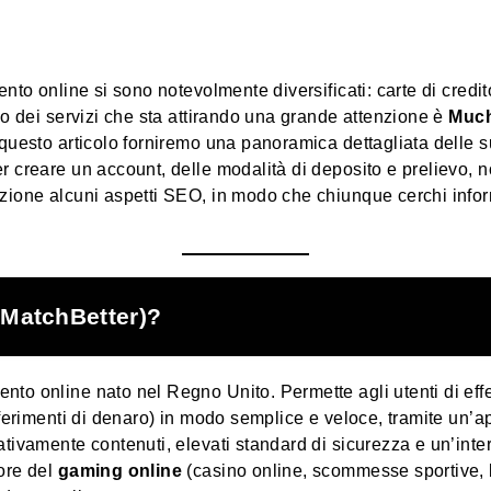
nto online si sono notevolmente diversificati: carte di credito
no dei servizi che sta attirando una grande attenzione è
Much
questo articolo forniremo una panoramica dettagliata delle sue
r creare un account, delle modalità di deposito e prelievo, 
azione alcuni aspetti SEO, in modo che chiunque cerchi info
(MatchBetter)?
nto online nato nel Regno Unito. Permette agli utenti di effe
sferimenti di denaro) in modo semplice e veloce, tramite un’a
tivamente contenuti, elevati standard di sicurezza e un’interf
ore del
gaming online
(casino online, scommesse sportive, 