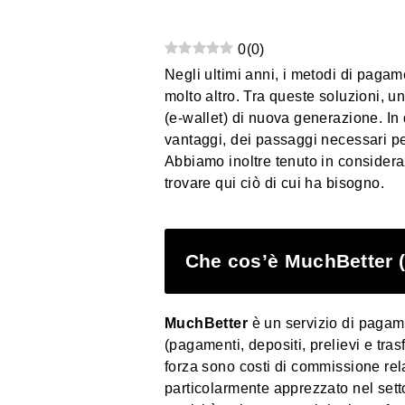
0
(
0
)
Negli ultimi anni, i metodi di pagame
molto altro. Tra queste soluzioni, u
(e-wallet) di nuova generazione. In 
vantaggi, dei passaggi necessari pe
Abbiamo inoltre tenuto in consider
trovare qui ciò di cui ha bisogno.
Che cos’è MuchBetter 
MuchBetter
è un servizio di pagame
(pagamenti, depositi, prelievi e tra
forza sono costi di commissione rela
particolarmente apprezzato nel sett