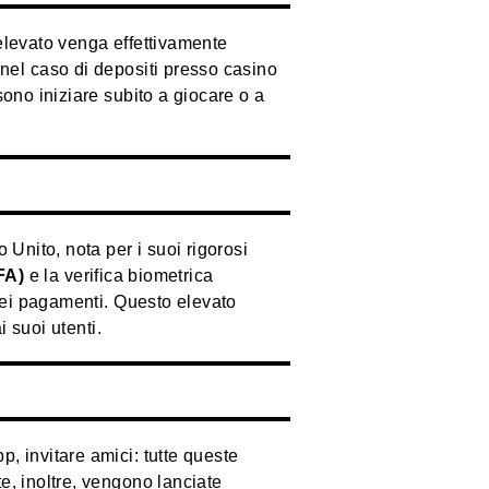
elevato venga effettivamente
nel caso di depositi presso casino
ono iniziare subito a giocare o a
 Unito, nota per i suoi rigorosi
FA)
e la verifica biometrica
 dei pagamenti. Questo elevato
i suoi utenti.
p, invitare amici: tutte queste
e, inoltre, vengono lanciate