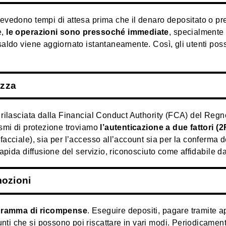
revedono tempi di attesa prima che il denaro depositato o pr
e,
le operazioni sono pressoché immediate
, specialmente 
saldo viene aggiornato istantaneamente. Così, gli utenti poss
ezza
 rilasciata dalla Financial Conduct Authority (FCA) del Regno
ismi di protezione troviamo
l’autenticazione a due fattori (2
facciale), sia per l’accesso all’account sia per la conferma
rapida diffusione del servizio, riconosciuto come affidabile da
mozioni
ramma di ricompense
. Eseguire depositi, pagare tramite ap
ti che si possono poi riscattare in vari modi. Periodicament