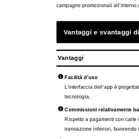
campagne promozionali all’interno de
Vantaggi e svantaggi d
Vantaggi
Facilità d’uso
L’interfaccia dell’app è progetta
tecnologia.
Commissioni relativamente b
Rispetto a pagamenti con carte d
transazione inferiori, favorendo i