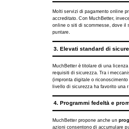
Molti servizi di pagamento online p
accreditato. Con MuchBetter, invec
online o siti di scommesse, dove il 
puntare.
3. Elevati standard di sicur
MuchBetter è titolare di una licenza
requisiti di sicurezza. Tra i meccan
(impronta digitale o riconoscimento 
livello di sicurezza ha favorito una 
4. Programmi fedeltà e pro
MuchBetter propone anche un
prog
azioni consentono di accumulare pun