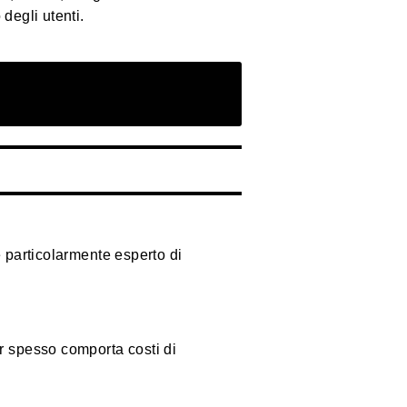
degli utenti.
è particolarmente esperto di
er spesso comporta costi di