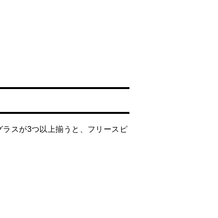
サングラスが3つ以上揃うと、フリースピ