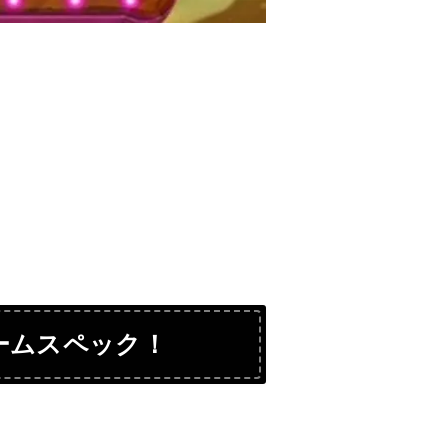
ゲームスペック！