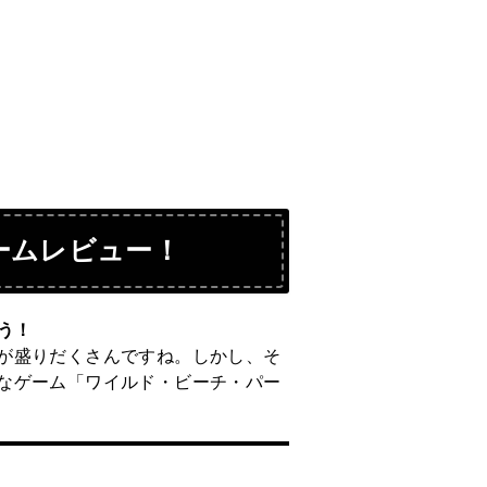
ームレビュー！
もう！
が盛りだくさんですね。しかし、そ
なゲーム「ワイルド・ビーチ・パー