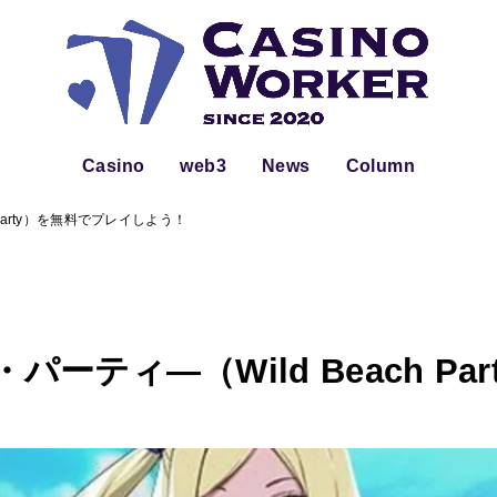
Casino
web3
News
Column
Party）を無料でプレイしよう！
ーティ―（Wild Beach Pa