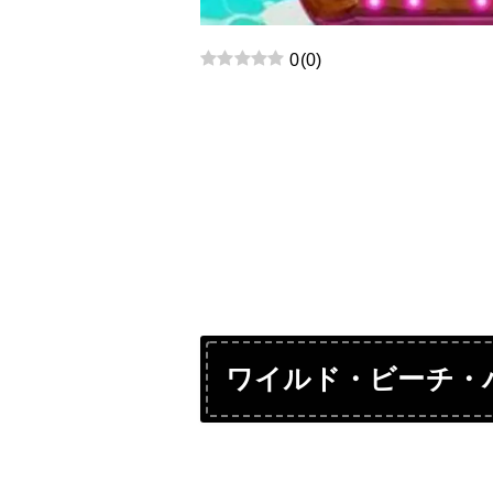
0
(
0
)
ワイルド・ビーチ・パー
スロット名
スロット名（英語）