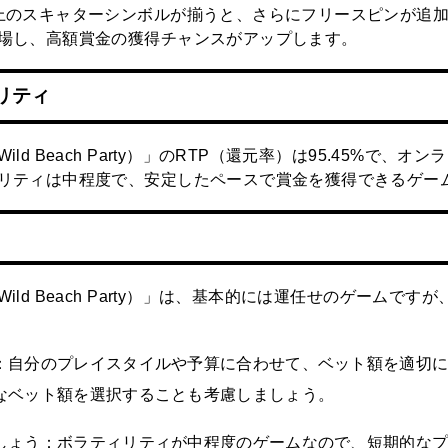
上のスキャターシンボルが揃うと、さらにフリースピンが追
場し、高額賞金の獲得チャンスがアップします。
ィリティ
d Beach Party）」のRTP（還元率）は95.45%で
リティは中程度で、安定したペースで賞金を獲得できるゲー
ld Beach Party）」は、基本的には運任せのゲームで
：自分のプレイスタイルや予算に合わせて、ベット額を適切
なベット額を選択することも考慮しましょう。
しょう：ボラティリティが中程度のゲームなので、短期的な