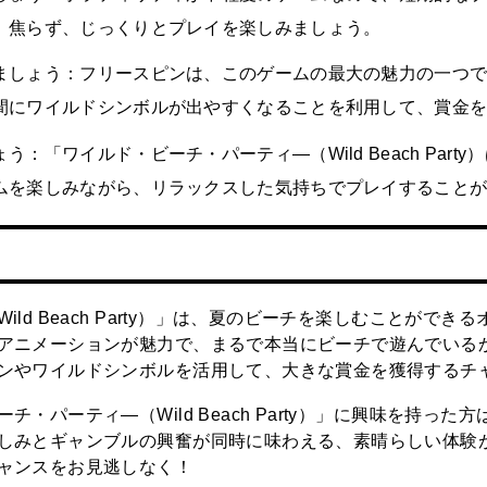
。焦らず、じっくりとプレイを楽しみましょう。
ましょう：フリースピンは、このゲームの最大の魅力の一つ
間にワイルドシンボルが出やすくなることを利用して、賞金
：「ワイルド・ビーチ・パーティ―（Wild Beach Par
ムを楽しみながら、リラックスした気持ちでプレイすること
ld Beach Party）」は、夏のビーチを楽しむことがで
アニメーションが魅力で、まるで本当にビーチで遊んでいる
ンやワイルドシンボルを活用して、大きな賞金を獲得するチ
・パーティ―（Wild Beach Party）」に興味を持っ
しみとギャンブルの興奮が同時に味わえる、素晴らしい体験
ャンスをお見逃しなく！