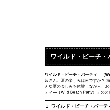
プロバイダー
還元率（RTP）
※プロバイダー公開情報
ボラティリティ
最大勝利額
公開日
ワイルド・ビーチ・パーテ
ワイルド・ビーチ・パーティ―（Wil
皆さん、夏の楽しみは何ですか？ 
んな夏の楽しみを体験しながら、お
ティ―（Wild Beach Part
1. ワイルド・ビーチ・パーティ―（