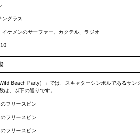
ル
サングラス
、イケメンのサーファー、カクテル、ラジオ
10
能
ld Beach Party）」では、スキャターシンボルである
数は、以下の通りです。
回のフリースピン
回のフリースピン
回のフリースピン