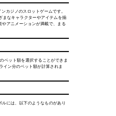
ンラインカジノのスロットゲームです。
ざまなキャラクターやアイテムを揃
楽やアニメーションが満載で、まる
あたりのベット額を選択することができま
0ライン分のベット額が計算されま
ボルには、以下のようなものがあり