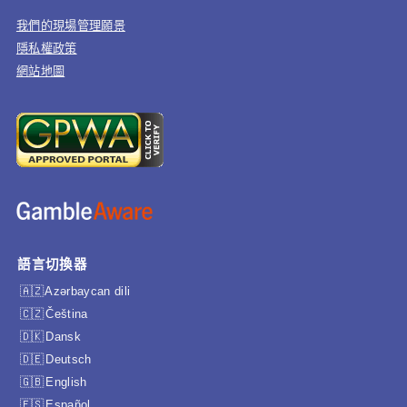
我們的現場管理願景
隱私權政策
網站地圖
語言切換器
Azərbaycan dili
Čeština
Dansk
Deutsch
English
Español