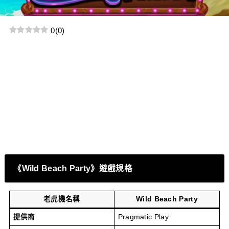
0
(
0
)
點擊這裡立即在手機上遊玩！
《Wild Beach Party》遊戲規格
老虎機名稱
Wild Beach Party
提供商
Pragmatic Play