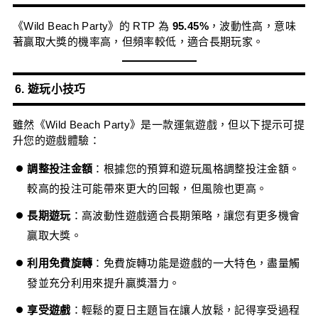
《Wild Beach Party》的 RTP 為
95.45%
，波動性高，意味
著贏取大獎的機率高，但頻率較低，適合長期玩家。
6. 遊玩小技巧
雖然《Wild Beach Party》是一款運氣遊戲，但以下提示可提
升您的遊戲體驗：
調整投注金額
：根據您的預算和遊玩風格調整投注金額。
較高的投注可能帶來更大的回報，但風險也更高。
長期遊玩
：高波動性遊戲適合長期策略，讓您有更多機會
贏取大獎。
利用免費旋轉
：免費旋轉功能是遊戲的一大特色，盡量觸
發並充分利用來提升贏獎潛力。
享受遊戲
：輕鬆的夏日主題旨在讓人放鬆，記得享受過程