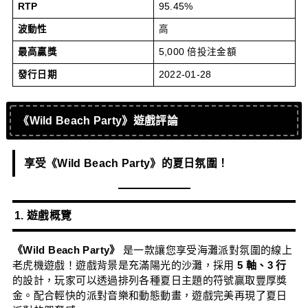
RTP
95.45%
波動性
高
最高贏獎
5,000 倍投注金額
發行日期
2022-01-28
《Wild Beach Party》遊戲評論
享受《Wild Beach Party》的夏日氛圍！
1. 遊戲概覽
《Wild Beach Party》
是一款讓您享受海灘派對氛圍的線上
老虎機遊戲！遊戲背景是充滿陽光的沙灘，採用
5 軸、3 行
的設計，玩家可以透過排列各種夏日主題的符號贏取豐厚獎
金。配合輕快的派對音樂和動態動畫，遊戲完美再現了夏日