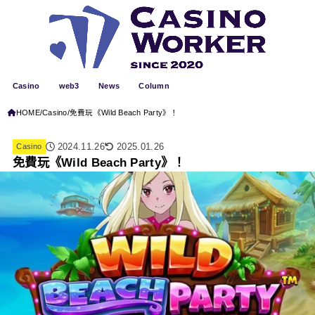
Casino
web3
News
Column
HOME
Casino
免費玩《Wild Beach Party》！
2024.11.26
2025.01.26
Casino
免費玩《Wild Beach Party》！