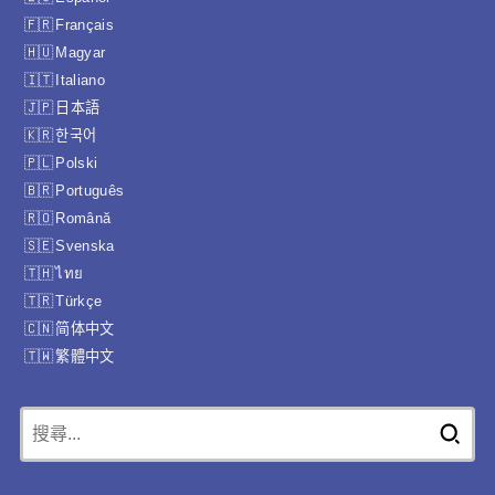
Français
Magyar
Italiano
日本語
한국어
Polski
Português
Română
Svenska
ไทย
Türkçe
简体中文
繁體中文
搜
尋
關