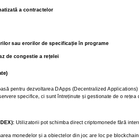
atizată a contractelor
rilor sau erorilor de specificație în programe
az de congestie a rețelei
ate)
asă pentru dezvoltarea DApps (Decentralized Applications) c
vere specifice, ci sunt întreținute și gestionate de o rețe
(DEX):
Utilizatorii pot schimba direct criptomonede fără inter
area monedelor și a obiectelor din joc are loc pe blockchain