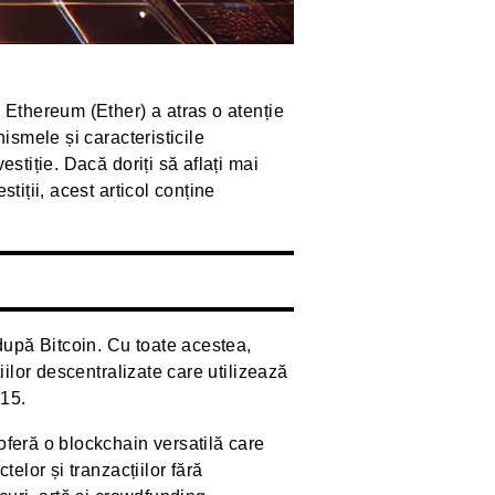
 Ethereum (Ether) a atras o atenție
ismele și caracteristicile
stiție. Dacă doriți să aflați mai
tiții, acest articol conține
upă Bitcoin. Cu toate acestea,
iilor descentralizate care utilizează
015.
oferă o blockchain versatilă care
elor și tranzacțiilor fără