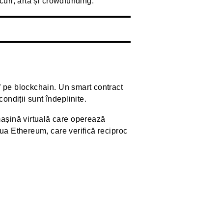
curi, artă și crowdfunding.
” pe blockchain. Un smart contract
ndiții sunt îndeplinite.
așină virtuală care operează
aua Ethereum, care verifică reciproc