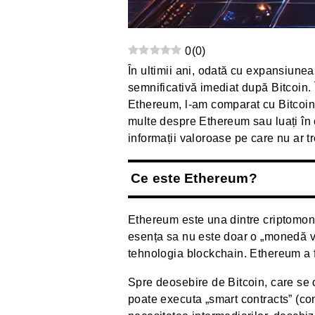
0
(
0
)
În ultimii ani, odată cu expansiune
semnificativă imediat după Bitcoin. 
Ethereum, l-am comparat cu Bitcoin ș
multe despre Ethereum sau luați în c
informații valoroase pe care nu ar tre
Ce este Ethereum?
Ethereum este una dintre criptomon
esența sa nu este doar o „monedă vir
tehnologia blockchain. Ethereum a fo
Spre deosebire de Bitcoin, care se 
poate executa „smart contracts” (cont