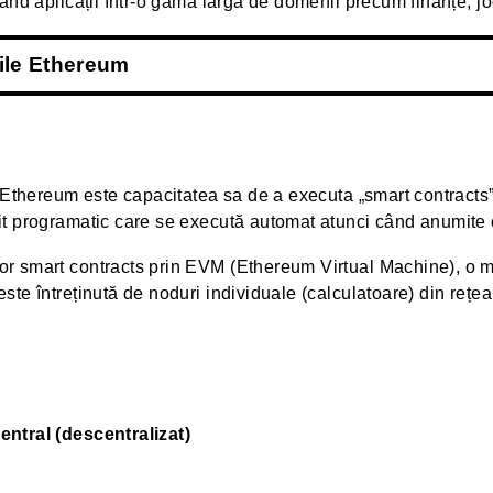
ând aplicații într-o gamă largă de domenii precum finanțe, jo
cile Ethereum
a Ethereum este capacitatea sa de a executa „smart contracts
t programatic care se execută automat atunci când anumite co
r smart contracts prin EVM (Ethereum Virtual Machine), o m
te întreținută de noduri individuale (calculatoare) din rețe
entral (descentralizat)