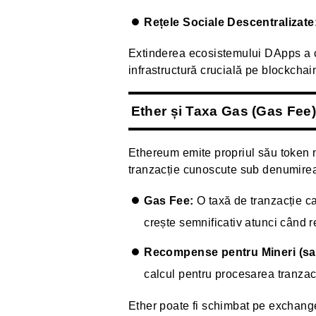
Rețele Sociale Descentralizate
Extinderea ecosistemului DApps a co
infrastructură crucială pe blockchai
Ether și Taxa Gas (Gas Fee)
Ethereum emite propriul său token 
tranzacție cunoscute sub denumirea
Gas Fee:
O taxă de tranzacție c
crește semnificativ atunci când 
Recompense pentru Mineri (sau
calcul pentru procesarea tranzacț
Ether poate fi schimbat pe exchange-