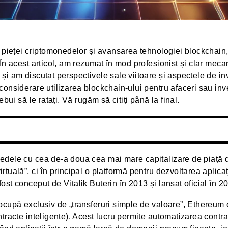
a pieței criptomonedelor și avansarea tehnologiei blockchain,
În acest articol, am rezumat în mod profesionist și clar mecan
i am discutat perspectivele sale viitoare și aspectele de inve
onsiderare utilizarea blockchain-ului pentru afaceri sau inves
bui să le ratați. Vă rugăm să citiți până la final.
edele cu cea de-a doua cea mai mare capitalizare de piață d
tuală”, ci în principal o platformă pentru dezvoltarea aplicaț
st conceput de Vitalik Buterin în 2013 și lansat oficial în 2
ocupă exclusiv de „transferuri simple de valoare”, Ethereum 
racte inteligente). Acest lucru permite automatizarea contract