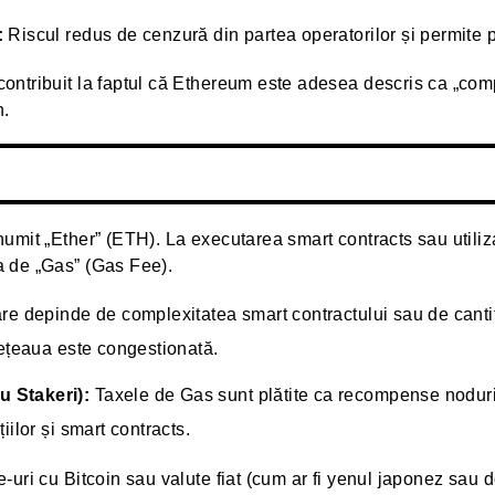
:
Riscul redus de cenzură din partea operatorilor și permite p
ntribuit la faptul că Ethereum este adesea descris ca „comp
n.
numit „Ether” (ETH). La executarea smart contracts sau util
 de „Gas” (Gas Fee).
are depinde de complexitatea smart contractului sau de canti
rețeaua este congestionată.
 Stakeri):
Taxele de Gas sunt plătite ca recompense noduri
iilor și smart contracts.
uri cu Bitcoin sau valute fiat (cum ar fi yenul japonez sau d