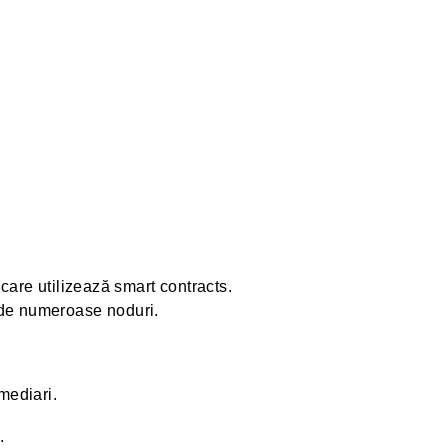
are utilizează smart contracts.
a de numeroase noduri.
mediari.
.