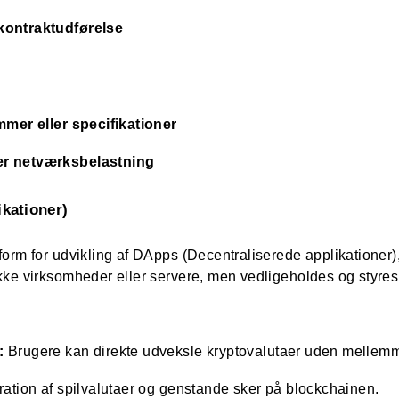
kontraktudførelse
mmer eller specifikationer
er netværksbelastning
kationer)
orm for udvikling af DApps (Decentraliserede applikationer),
kke virksomheder eller servere, men vedligeholdes og styres
:
Brugere kan direkte udveksle kryptovalutaer uden melle
ation af spilvalutaer og genstande sker på blockchainen.