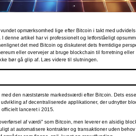
) vundet opmærksomhed lige efter Bitcoin i takt med udvidel
. I denne artikel har vi professionelt og letforståeligt ops
ignet det med Bitcoin og diskuteret dets fremtidige perspe
reum eller overvejer at bruge blockchain til forretning eller
kke bør gå glip af. Læs videre til slutningen.
 med den næststørste markedsværdi efter Bitcoin. Dets essen
r udvikling af decentraliserede applikationer, der udnytter b
officielt lanceret i 2015.
overførsel af værdi” som Bitcoin, men leverer en alsidig bloc
muligt at automatisere kontrakter og transaktioner uden beho