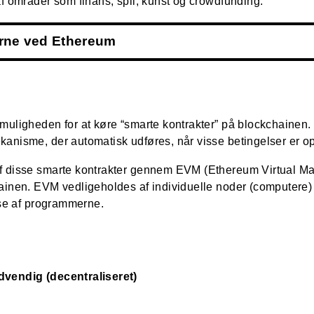
af områder som finans, spil, kunst og crowdfunding.
rne ved Ethereum
muligheden for at køre “smarte kontrakter” på blockchainen. 
anisme, der automatisk udføres, når visse betingelser er op
f disse smarte kontrakter gennem EVM (Ethereum Virtual Mac
hainen. EVM vedligeholdes af individuelle noder (computere
else af programmerne.
dvendig (decentraliseret)