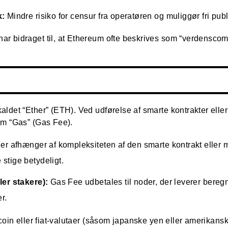
k:
Mindre risiko for censur fra operatøren og muliggør fri publ
 bidraget til, at Ethereum ofte beskrives som “verdenscompu
ldet “Ether” (ETH). Ved udførelse af smarte kontrakter eller
om “Gas” (Gas Fee).
der afhænger af kompleksiteten af den smarte kontrakt eller
stige betydeligt.
ler stakere):
Gas Fee udbetales til noder, der leverer beregn
r.
oin eller fiat-valutaer (såsom japanske yen eller amerikanske 