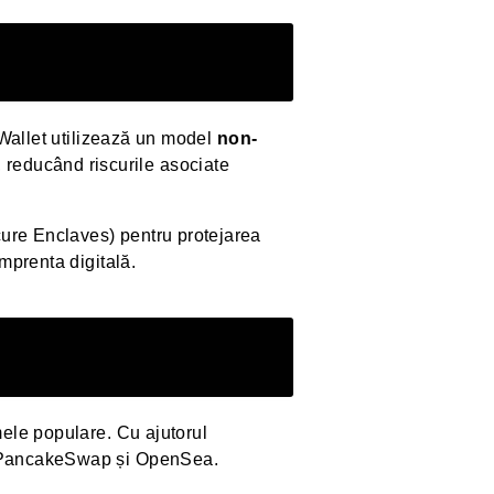
 Wallet utilizează un model
non-
e, reducând riscurile asociate
cure Enclaves) pentru protejarea
amprenta digitală.
mele populare. Cu ajutorul
p, PancakeSwap și OpenSea.