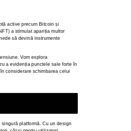
optă active precum Bitcoin și
NFT) a stimulat apariția multor
monede să devină instrumente
scensiune. Vom explora
ru a evidenția punctele sale forte în
ți în considerare schimbarea celui
 singură platformă. Cu un design
ori, cât și pentru utilizatori