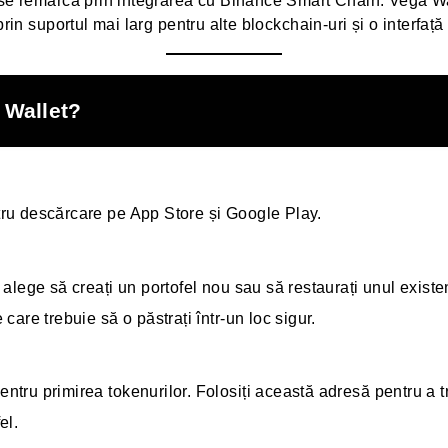
, se remarcă prin integrarea cu Binance Smart Chain. Vega W
prin suportul mai larg pentru alte blockchain-uri și o interfață
 Wallet?
tru descărcare pe App Store și Google Play.
 alege să creați un portofel nou sau să restaurați unul existe
care trebuie să o păstrați într-un loc sigur.
ntru primirea tokenurilor. Folosiți această adresă pentru a t
el.