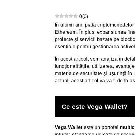
0
(
0
)
În ultimii ani, piața criptomonedelor
Ethereum. În plus, expansiunea finan
proiecte și servicii bazate pe bloc
esențiale pentru gestionarea activel
În acest articol, vom analiza în deta
funcționalitățile, utilizarea, avanta
materie de securitate și ușurință în
actual, acest articol vă va fi de folos
Ce este Vega Wallet?
Vega Wallet
este un portofel
multic
intuitiv, standarde ridicate de securit