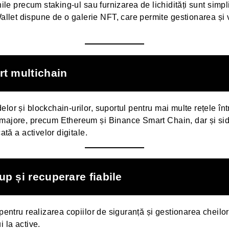
nile precum staking-ul sau furnizarea de lichidități sunt simpli
let dispune de o galerie NFT, care permite gestionarea și v
rt multichain
lor și blockchain-urilor, suportul pentru mai multe rețele înt
majore, precum Ethereum și Binance Smart Chain, dar și sidec
ată a activelor digitale.
up și recuperare fiabile
pentru realizarea copiilor de siguranță și gestionarea cheilor
 la active.