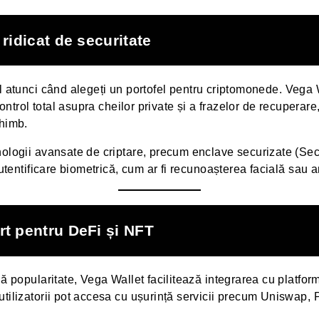
 ridicat de securitate
al atunci când alegeți un portofel pentru criptomonede. Vega
n control total asupra cheilor private și a frazelor de recuperar
chimb.
nologii avansate de criptare, precum enclave securizate (Se
autentificare biometrică, cum ar fi recunoașterea facială sau 
rt pentru DeFi și NFT
gă popularitate, Vega Wallet facilitează integrarea cu platfor
 utilizatorii pot accesa cu ușurință servicii precum Uniswa