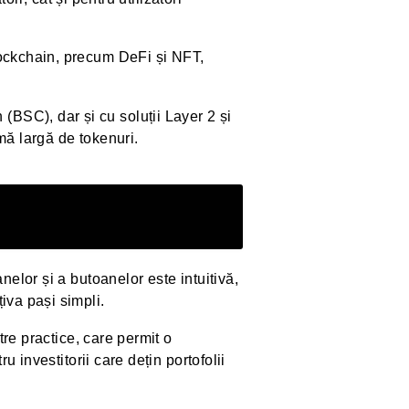
lockchain, precum DeFi și NFT,
BSC), dar și cu soluții Layer 2 și
mă largă de tokenuri.
nelor și a butoanelor este intuitivă,
iva pași simpli.
tre practice, care permit o
u investitorii care dețin portofolii