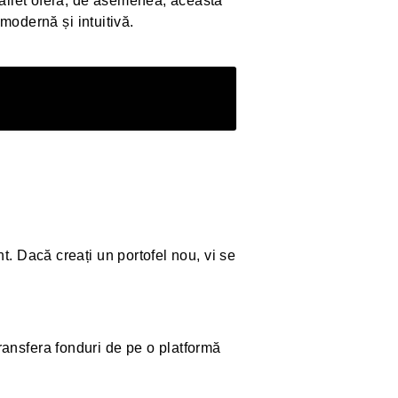
allet oferă, de asemenea, această
 modernă și intuitivă.
nt. Dacă creați un portofel nou, vi se
ransfera fonduri de pe o platformă