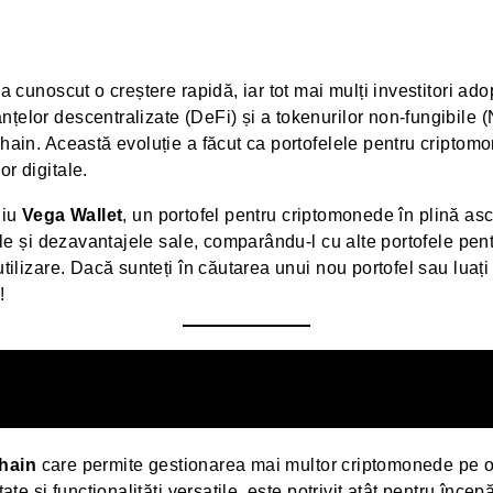
 a cunoscut o creștere rapidă, iar tot mai mulți investitori ad
țelor descentralizate (DeFi) și a tokenurilor non-fungibile (
kchain. Această evoluție a făcut ca portofelele pentru cripto
or digitale.
liu
Vega Wallet
, un portofel pentru criptomonede în plină a
jele și dezavantajele sale, comparându-l cu alte portofele pent
 utilizare. Dacă sunteți în căutarea unui nou portofel sau lua
!
hain
care permite gestionarea mai multor criptomonede pe o
ate și funcționalități versatile, este potrivit atât pentru începăt