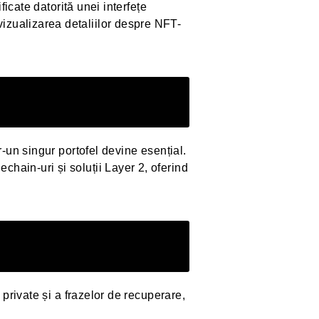
ficate datorită unei interfețe
izualizarea detaliilor despre NFT-
r-un singur portofel devine esențial.
hain-uri și soluții Layer 2, oferind
 private și a frazelor de recuperare,