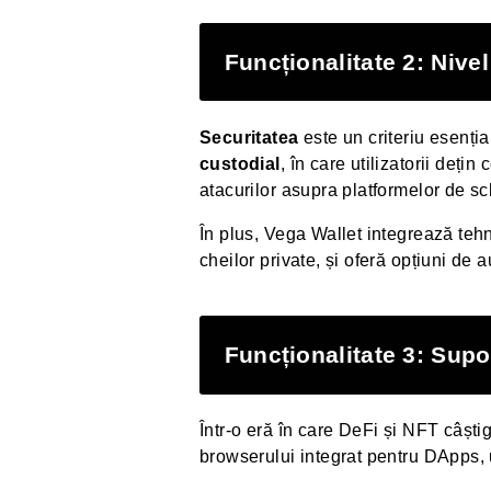
Funcționalitate 2: Nivel
Securitatea
este un criteriu esenți
custodial
, în care utilizatorii deți
atacurilor asupra platformelor de s
În plus, Vega Wallet integrează teh
cheilor private, și oferă opțiuni de 
Funcționalitate 3: Supo
Într-o eră în care DeFi și NFT câști
browserului integrat pentru DApps,