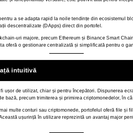
pentru a se adapta rapid la noile tendințe din ecosistemul b
ații descentralizate (DApps) direct din portofel.
kchain-uri majore, precum Ethereum și Binance Smart Chain (
a oferă o gestionare centralizată și simplificată pentru o ga
ață intuitivă
 ușor de utilizat, chiar și pentru începători. Dispunerea ecra
e bază, precum trimiterea și primirea criptomonedelor, în câț
mai multe conturi sau criptomonede, portofelul oferă file și fil
 Această ușurință în utilizare reprezintă un avantaj major pentr