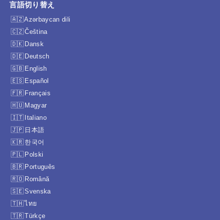
言語切り替え
Azərbaycan dili
Čeština
Dansk
Deutsch
English
Español
Français
Magyar
Italiano
日本語
한국어
Polski
Português
Română
Svenska
ไทย
Türkçe