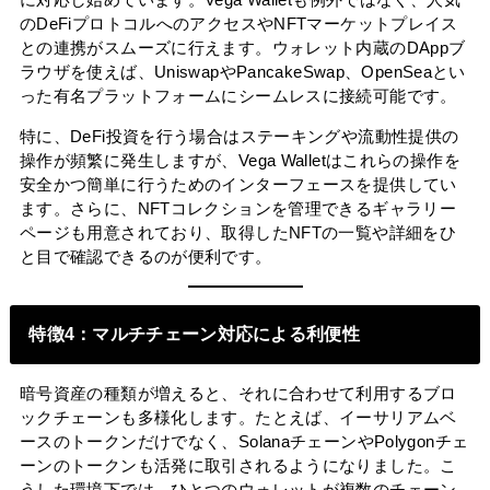
のDeFiプロトコルへのアクセスやNFTマーケットプレイス
との連携がスムーズに行えます。ウォレット内蔵のDAppブ
ラウザを使えば、UniswapやPancakeSwap、OpenSeaとい
った有名プラットフォームにシームレスに接続可能です。
特に、DeFi投資を行う場合はステーキングや流動性提供の
操作が頻繁に発生しますが、Vega Walletはこれらの操作を
安全かつ簡単に行うためのインターフェースを提供してい
ます。さらに、NFTコレクションを管理できるギャラリー
ページも用意されており、取得したNFTの一覧や詳細をひ
と目で確認できるのが便利です。
特徴4：マルチチェーン対応による利便性
暗号資産の種類が増えると、それに合わせて利用するブロ
ックチェーンも多様化します。たとえば、イーサリアムベ
ースのトークンだけでなく、SolanaチェーンやPolygonチェ
ーンのトークンも活発に取引されるようになりました。こ
うした環境下では、ひとつのウォレットが複数のチェーン