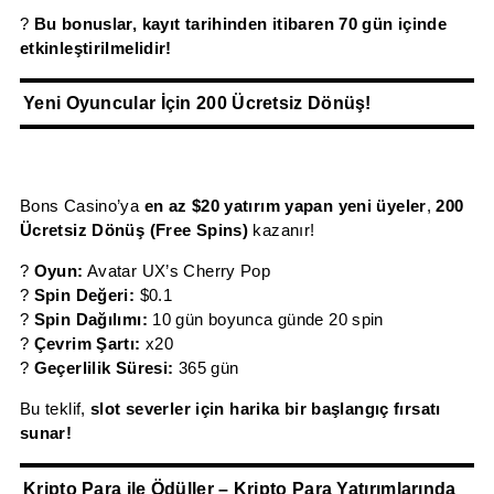
?
Bu bonuslar, kayıt tarihinden itibaren 70 gün içinde
etkinleştirilmelidir!
Yeni Oyuncular İçin 200 Ücretsiz Dönüş!
Bons Casino’ya
en az $20 yatırım yapan yeni üyeler
,
200
Ücretsiz Dönüş (Free Spins)
kazanır!
?
Oyun:
Avatar UX’s Cherry Pop
?
Spin Değeri:
$0.1
?
Spin Dağılımı:
10 gün boyunca günde 20 spin
?
Çevrim Şartı:
x20
?
Geçerlilik Süresi:
365 gün
Bu teklif,
slot severler için harika bir başlangıç fırsatı
sunar!
Kripto Para ile Ödüller – Kripto Para Yatırımlarında