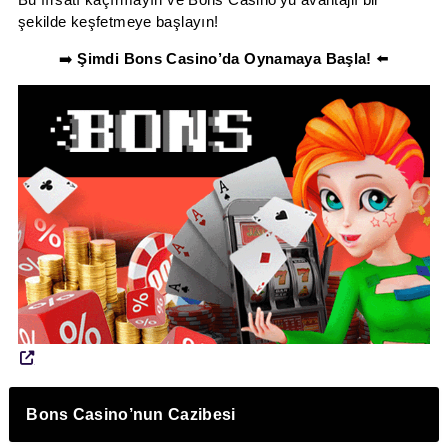
şekilde keşfetmeye başlayın!
➡️
Şimdi Bons Casino’da Oynamaya Başla!
⬅️
Bons Casino’nun Cazibesi