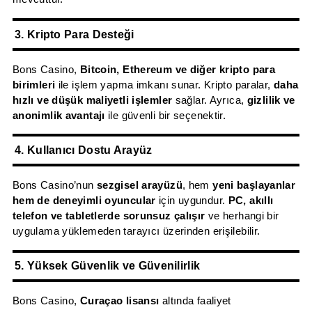
3. Kripto Para Desteği
Bons Casino,
Bitcoin, Ethereum ve diğer kripto para
birimleri
ile işlem yapma imkanı sunar. Kripto paralar,
daha
hızlı ve düşük maliyetli işlemler
sağlar. Ayrıca,
gizlilik ve
anonimlik avantajı
ile güvenli bir seçenektir.
4. Kullanıcı Dostu Arayüz
Bons Casino’nun
sezgisel arayüzü
, hem
yeni başlayanlar
hem de deneyimli oyuncular
için uygundur.
PC, akıllı
telefon ve tabletlerde sorunsuz çalışır
ve herhangi bir
uygulama yüklemeden tarayıcı üzerinden erişilebilir.
5. Yüksek Güvenlik ve Güvenilirlik
Bons Casino,
Curaçao lisansı
altında faaliyet