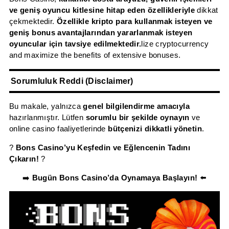
ve geniş oyuncu kitlesine hitap eden özellikleriyle
dikkat
çekmektedir.
Özellikle kripto para kullanmak isteyen ve
geniş bonus avantajlarından yararlanmak isteyen
oyuncular için tavsiye edilmektedir.
lize cryptocurrency
and maximize the benefits of extensive bonuses.
Sorumluluk Reddi (Disclaimer)
Bu makale, yalnızca
genel bilgilendirme amacıyla
hazırlanmıştır. Lütfen
sorumlu bir şekilde oynayın
ve
online casino faaliyetlerinde
bütçenizi dikkatli yönetin
.
?
Bons Casino’yu Keşfedin ve Eğlencenin Tadını
Çıkarın!
?
➡️
Bugün Bons Casino’da Oynamaya Başlayın!
⬅️