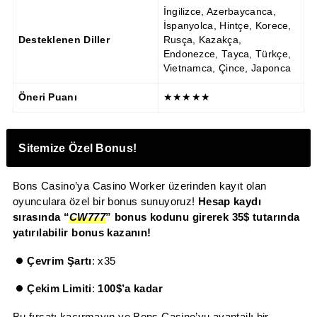
İngilizce, Azerbaycanca,
İspanyolca, Hintçe, Korece,
Desteklenen Diller
Rusça, Kazakça,
Endonezce, Tayca, Türkçe,
Vietnamca, Çince, Japonca
Öneri Puanı
★★★★★
Sitemize Özel Bonus!
Bons Casino’ya Casino Worker üzerinden kayıt olan
oyunculara özel bir bonus sunuyoruz!
Hesap kaydı
sırasında “
CW777
” bonus kodunu girerek 35$ tutarında
yatırılabilir bonus kazanın!
Çevrim Şartı
: x35
Çekim Limiti
:
100$’a kadar
Bu fırsatı kaçırmayın ve Bons Casino’yu avantajlı bir