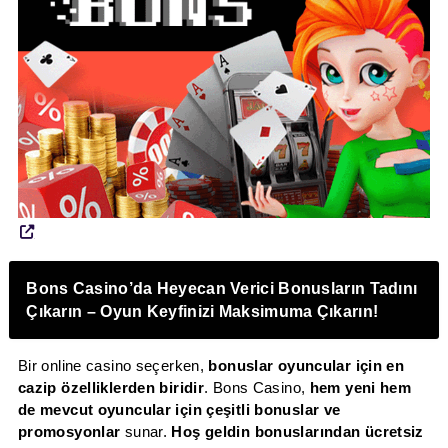
Bons Casino’da Heyecan Verici Bonusların Tadını
Çıkarın – Oyun Keyfinizi Maksimuma Çıkarın!
Bir online casino seçerken,
bonuslar oyuncular için en
cazip özelliklerden biridir
. Bons Casino,
hem yeni hem
de mevcut oyuncular için çeşitli bonuslar ve
promosyonlar
sunar.
Hoş geldin bonuslarından ücretsiz