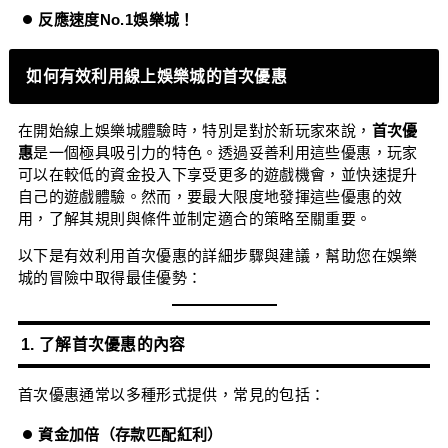
反應速度No.1娛樂城！
如何有效利用線上娛樂城的首次優惠
在開始線上娛樂城體驗時，特別是對於新玩家來說，
首次優
惠
是一個極具吸引力的特色。透過妥善利用這些優惠，玩家
可以在較低的資金投入下享受更多的遊戲機會，並快速提升
自己的遊戲體驗。然而，要最大限度地發揮這些優惠的效
用，了解其規則與條件並制定適合的策略至關重要。
以下是有效利用首次優惠的詳細步驟與建議，幫助您在娛樂
城的冒險中取得最佳優勢：
1. 了解首次優惠的內容
首次優惠通常以多種形式提供，常見的包括：
資金加倍（存款匹配紅利）