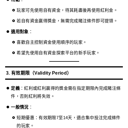
玩家可先使用自有資金，待其耗盡後再使用紅利金。
若自有資金贏得獎金，無需完成賭注條件即可提領。
適用對象
：
喜歡自主控制資金使用順序的玩家。
希望先使用自有資金探索平台的新手玩家。
3. 有效期限（Validity Period）
定義
：紅利或紅利贏得的獎金需在指定期限內完成賭注條
件，否則紅利將失效。
一般情況
：
短期優惠：有效期限7至14天，適合集中投注完成條件
的玩家。