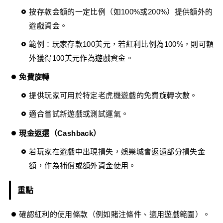
按存款金額的一定比例（如100%或200%）提供額外的
遊戲資金。
範例：玩家存款100美元，若紅利比例為100%，則可額
外獲得100美元作為遊戲資金。
免費旋轉
提供玩家可用於特定老虎機遊戲的免費旋轉次數。
適合嘗試新遊戲或測試運氣。
現金返還（Cashback）
若玩家在遊戲中出現損失，娛樂城會返還部分損失金
額，作為補償或額外資金使用。
重點
確認紅利的使用條款（例如賭注條件、適用遊戲範圍）。