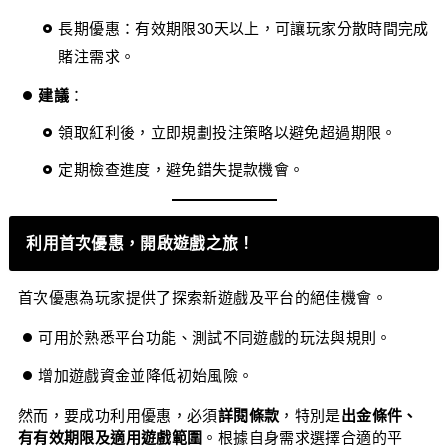
長期優惠：有效期限30天以上，可讓玩家分散時間完成
賭注需求。
建議
：
領取紅利後，立即規劃投注策略以避免超過期限。
定期檢查進度，避免錯失提款機會。
利用首次優惠，開啟遊戲之旅！
首次優惠為玩家提供了探索新遊戲及平台的絕佳機會。
可用於熟悉平台功能、測試不同遊戲的玩法與規則。
增加遊戲資金並降低初始風險。
然而，要成功利用優惠，必須
詳閱條款
，特別是
出金條件、
有有效期限及適用遊戲範圍
。根據自身需求選擇合適的平