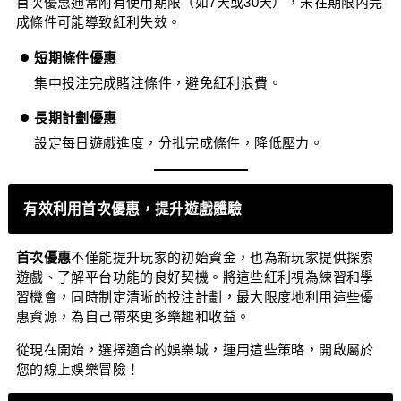
首次優惠通常附有使用期限（如7天或30天），未在期限內完
成條件可能導致紅利失效。
短期條件優惠
集中投注完成賭注條件，避免紅利浪費。
長期計劃優惠
設定每日遊戲進度，分批完成條件，降低壓力。
有效利用首次優惠，提升遊戲體驗
首次優惠
不僅能提升玩家的初始資金，也為新玩家提供探索
遊戲、了解平台功能的良好契機。將這些紅利視為練習和學
習機會，同時制定清晰的投注計劃，最大限度地利用這些優
惠資源，為自己帶來更多樂趣和收益。
從現在開始，選擇適合的娛樂城，運用這些策略，開啟屬於
您的線上娛樂冒險！