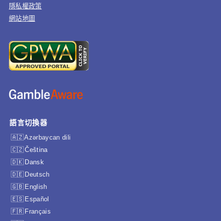
隱私權政策
網站地圖
語言切換器
Azərbaycan dili
Čeština
Dansk
Deutsch
English
Español
Français