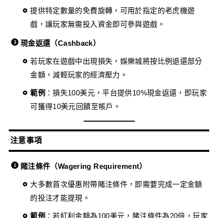
提供特定數量的免費旋轉，可用於指定的老虎機遊
戲，讓玩家無需投入資金即可參與遊戲。
現金返還（Cashback）
若玩家在遊戲中出現損失，娛樂城將按比例退還部分
金額，減輕玩家的經濟壓力。
範例
：損失100美元，平台提供10%現金返還，即玩家
可獲得10美元回饋至帳戶。
注意事項
賭注條件（Wagering Requirement）
大多數首次優惠附帶賭注條件，即需要完成一定金額
的投注才能提現。
範例
：若紅利金額為100美元，賭注條件為20倍，玩家