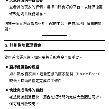
玩家評價與平台信譽
查看其他玩家的評價，選擇口碑良好的平台，以確保優惠
條款透明且服務可靠。
選擇一個與您遊戲風格相匹配的平台，是成功利用優惠的關
鍵。
3. 計劃性地管理資金
獲得首次優惠後，如何妥善分配資金至關重要。
選擇低風險的遊戲
如21點或百家樂，這些遊戲的莊家優勢（House Edge）
較低，有助於穩定完成賭注條件。
快速完成條件的遊戲
老虎機遊戲進程快，適合在短時間內完成大量賭注需求，
但可能風險較高。