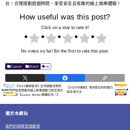
台，合理規劃遊戲時間，享受安全且有趣的線上娛樂體驗！
How useful was this post?
Click on a star to rate it!
No votes so far! Be the first to rate this post.
Casino
Brand
tw
【2025最新版本】支持虛擬貨幣與
【2025年最新】免存款紅利的魅力
加密資產的線上娛樂城魅力與活用方
與活用方法
法【Casino Worker專屬紅利！】
關於本網站
我們的現場管理願景