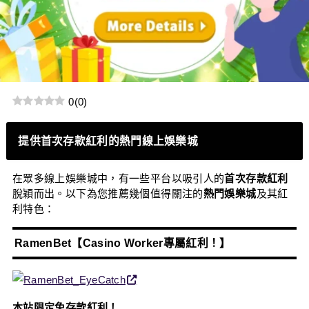
0
(
0
)
提供首次存款紅利的熱門線上娛樂城
在眾多線上娛樂城中，有一些平台以吸引人的
首次存款紅利
脫穎而出。以下為您推薦幾個值得關注的
熱門娛樂城
及其紅
利特色：
RamenBet【Casino Worker專屬紅利！】
本站限定免存款紅利！