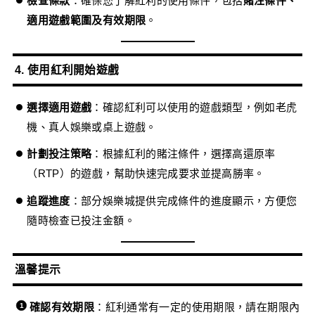
檢查條款
：確保您了解紅利的使用條件，包括
賭注條件、
適用遊戲範圍及有效期限
。
4. 使用紅利開始遊戲
選擇適用遊戲
：確認紅利可以使用的遊戲類型，例如老虎
機、真人娛樂或桌上遊戲。
計劃投注策略
：根據紅利的賭注條件，選擇高還原率
（RTP）的遊戲，幫助快速完成要求並提高勝率。
追蹤進度
：部分娛樂城提供完成條件的進度顯示，方便您
隨時檢查已投注金額。
溫馨提示
確認有效期限
：紅利通常有一定的使用期限，請在期限內