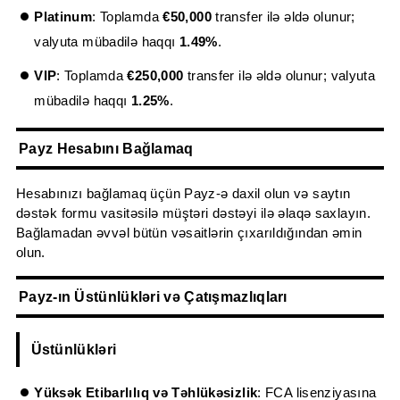
Platinum
: Toplamda
€50,000
transfer ilə əldə olunur;
valyuta mübadilə haqqı
1.49%
.
VIP
: Toplamda
€250,000
transfer ilə əldə olunur; valyuta
mübadilə haqqı
1.25%
.
Payz Hesabını Bağlamaq
Hesabınızı bağlamaq üçün Payz-ə daxil olun və saytın
dəstək formu vasitəsilə müştəri dəstəyi ilə əlaqə saxlayın.
Bağlamadan əvvəl bütün vəsaitlərin çıxarıldığından əmin
olun.
Payz-ın Üstünlükləri və Çatışmazlıqları
Üstünlükləri
Yüksək Etibarlılıq və Təhlükəsizlik
: FCA lisenziyasına