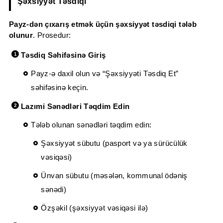
Şəxsiyyət Təsdiqi
Payz-dən çıxarış etmək üçün şəxsiyyət təsdiqi tələb
olunur
. Prosedur:
Təsdiq Səhifəsinə Giriş
Payz-ə daxil olun və “Şəxsiyyəti Təsdiq Et”
səhifəsinə keçin.
Lazımi Sənədləri Təqdim Edin
Tələb olunan sənədləri təqdim edin:
Şəxsiyyət sübutu (pasport və ya sürücülük
vəsiqəsi)
Ünvan sübutu (məsələn, kommunal ödəniş
sənədi)
Özşəkil (şəxsiyyət vəsiqəsi ilə)