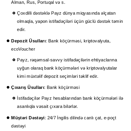
Alman, Rus, Portuqal və s.
Çoxdilli dəstəklə Payz dünya miqyasında əlçatan
olmaqla, yapon istifadəçiləri üçün güclü dəstək təmin
edir.
Depozit Üsulları
: Bank köçürməsi, kriptovalyuta,
ecoVoucher
Payz, rəqəmsal-savvy istifadəçilərin ehtiyaclarına
uyğun olaraq bank köçürmələri və kriptovalyutalar
kimi müxtəlif depozit seçimləri təklif edir.
Çıxarış Üsulları
: Bank köçürməsi
İstifadəçilər Payz hesablarından bank köçürmələri ilə
asanlıqla vəsait çıxara bilərlər.
Müştəri Dəstəyi
: 24/7 İngilis dilində canlı çat, e-poçt
dəstəyi