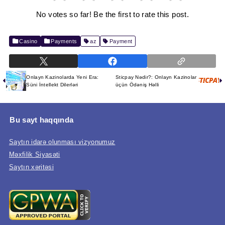
No votes so far! Be the first to rate this post.
Casino
Payments
az
Payment
Onlayn Kazinolarda Yeni Era:
Sticpay Nədir?: Onlayn Kazinolar
Süni İntellekt Dilerləri
üçün Ödəniş Həlli
Bu sayt haqqında
Saytın idarə olunması vizyonumuz
Məxfilik Siyasəti
Saytın xəritəsi