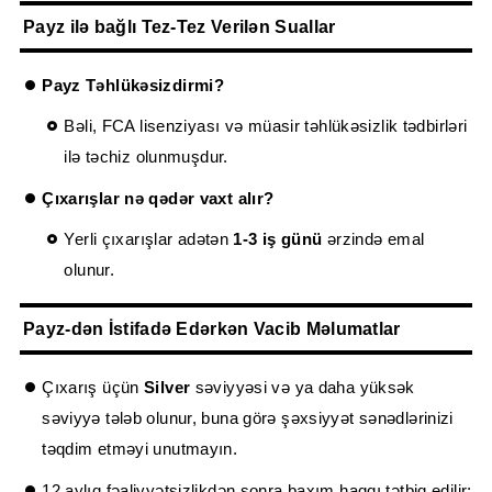
Payz ilə bağlı Tez-Tez Verilən Suallar
Payz Təhlükəsizdirmi?
Bəli, FCA lisenziyası və müasir təhlükəsizlik tədbirləri
ilə təchiz olunmuşdur.
Çıxarışlar nə qədər vaxt alır?
Yerli çıxarışlar adətən
1-3 iş günü
ərzində emal
olunur.
Payz-dən İstifadə Edərkən Vacib Məlumatlar
Çıxarış üçün
Silver
səviyyəsi və ya daha yüksək
səviyyə tələb olunur, buna görə şəxsiyyət sənədlərinizi
təqdim etməyi unutmayın.
12 aylıq fəaliyyətsizlikdən sonra baxım haqqı tətbiq edilir;