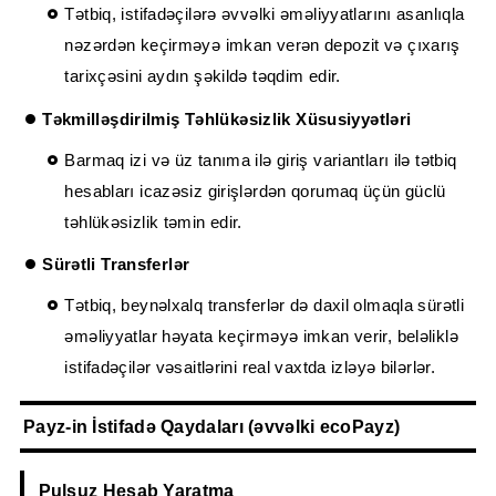
Tətbiq, istifadəçilərə əvvəlki əməliyyatlarını asanlıqla
nəzərdən keçirməyə imkan verən depozit və çıxarış
tarixçəsini aydın şəkildə təqdim edir.
Təkmilləşdirilmiş Təhlükəsizlik Xüsusiyyətləri
Barmaq izi və üz tanıma ilə giriş variantları ilə tətbiq
hesabları icazəsiz girişlərdən qorumaq üçün güclü
təhlükəsizlik təmin edir.
Sürətli Transferlər
Tətbiq, beynəlxalq transferlər də daxil olmaqla sürətli
əməliyyatlar həyata keçirməyə imkan verir, beləliklə
istifadəçilər vəsaitlərini real vaxtda izləyə bilərlər.
Payz-in İstifadə Qaydaları (əvvəlki ecoPayz)
Pulsuz Hesab Yaratma