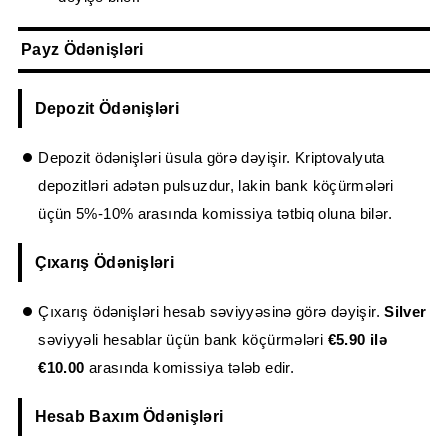
Payz Ödənişləri
Depozit Ödənişləri
Depozit ödənişləri üsula görə dəyişir. Kriptovalyuta
depozitləri adətən pulsuzdur, lakin bank köçürmələri
üçün 5%-10% arasında komissiya tətbiq oluna bilər.
Çıxarış Ödənişləri
Çıxarış ödənişləri hesab səviyyəsinə görə dəyişir.
Silver
səviyyəli hesablar üçün bank köçürmələri
€5.90 ilə
€10.00
arasında komissiya tələb edir.
Hesab Baxım Ödənişləri