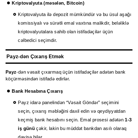
Kriptovalyuta (məsələn, Bitcoin)
Kriptovalyuta ilə depozit mümkündür və bu üsul aşağı
komissiyalı və sürətli emal vaxtına malikdir, beləliklə
kriptovalyutalara sahib olan istifadəçilər üçün
cəlbedici seçimdir.
Payz-dən Çıxarış Etmək
Payz
-dən vəsait çıxarmaq üçün istifadəçilər adətən bank
köçürməsindən istifadə edirlər.
Bank Hesabına Çıxarış
Payz idarə panelindən “Vəsait Göndər” seçimini
seçin, çıxarış məbləğini daxil edin və qeydiyyatdan
keçmiş bank hesabını seçin. Emal prosesi adətən
1-3
iş günü
çəkir, lakin bu müddət bankdan asılı olaraq
dəyişə bilər.