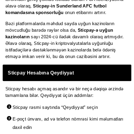
əlavə olaraq,
Sticpay-in Sunderland AFC futbol
komandasına sponsorluğu
onun etibarını artırır.
Bəzi platformalarda məhdud sayda uyğun kazinoların
mövcudluğu barədə rəylər olsa da,
Sticpay-ə uyğun
kazinoların
sayı 2024-cü ilədək davamlı olaraq artmışdır.
Əlavə olaraq, Sticpay-in kriptovalyutalarla uyğunluğu
istifadəçilərə dəstəklənməyən kazinolarda belə ödəniş
etməyə imkan verir ki, bu da onun cazibəsini artırır.
Sticpay Hesabına Qeydiyyat
Sticpay hesabı açmaq asandır və bir neçə dəqiqə ərzində
tamamlana bilər. Qeydiyyat üçün addımlar:
Sticpay rəsmi saytında “Qeydiyyat” seçin
E-poçt ünvanı, ad və telefon nömrəsi kimi məlumatları
daxil edin