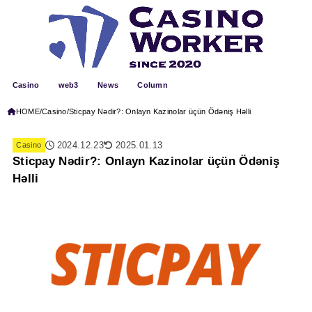
Casino
web3
News
Column
HOME
Casino
Sticpay Nədir?: Onlayn Kazinolar üçün Ödəniş Həlli
2024.12.23
2025.01.13
Casino
Sticpay Nədir?: Onlayn Kazinolar üçün Ödəniş
Həlli