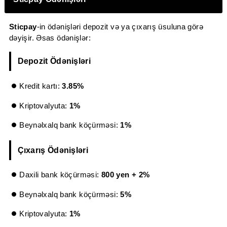
Sticpay
-in ödənişləri depozit və ya çıxarış üsuluna görə
dəyişir. Əsas ödənişlər:
Depozit Ödənişləri
Kredit kartı:
3.85%
Kriptovalyuta:
1%
Beynəlxalq bank köçürməsi:
1%
Çıxarış Ödənişləri
Daxili bank köçürməsi:
800 yen + 2%
Beynəlxalq bank köçürməsi:
5%
Kriptovalyuta:
1%