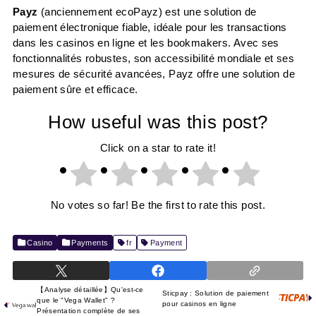
Payz
(anciennement ecoPayz) est une solution de
paiement électronique fiable, idéale pour les transactions
dans les casinos en ligne et les bookmakers. Avec ses
fonctionnalités robustes, son accessibilité mondiale et ses
mesures de sécurité avancées, Payz offre une solution de
paiement sûre et efficace.
How useful was this post?
Click on a star to rate it!
No votes so far! Be the first to rate this post.
Casino
Payments
fr
Payment
【Analyse détaillée】Qu'est-ce
Sticpay : Solution de paiement
que le "Vega Wallet" ?
pour casinos en ligne
Présentation complète de ses