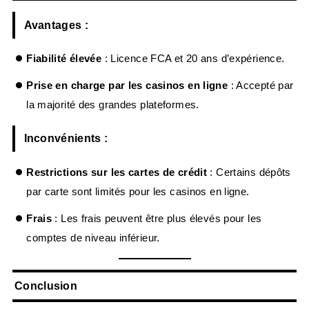
Avantages
:
Fiabilité élevée
: Licence FCA et 20 ans d’expérience.
Prise en charge par les casinos en ligne
: Accepté par
la majorité des grandes plateformes.
Inconvénients
:
Restrictions sur les cartes de crédit
: Certains dépôts
par carte sont limités pour les casinos en ligne.
Frais
: Les frais peuvent être plus élevés pour les
comptes de niveau inférieur.
Conclusion