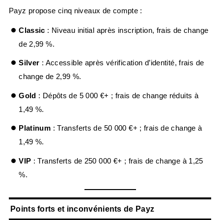
Payz propose cinq niveaux de compte :
Classic
: Niveau initial après inscription, frais de change
de 2,99 %.
Silver
: Accessible après vérification d’identité, frais de
change de 2,99 %.
Gold
: Dépôts de 5 000 €+ ; frais de change réduits à
1,49 %.
Platinum
: Transferts de 50 000 €+ ; frais de change à
1,49 %.
VIP
: Transferts de 250 000 €+ ; frais de change à 1,25
%.
Points forts et inconvénients de Payz