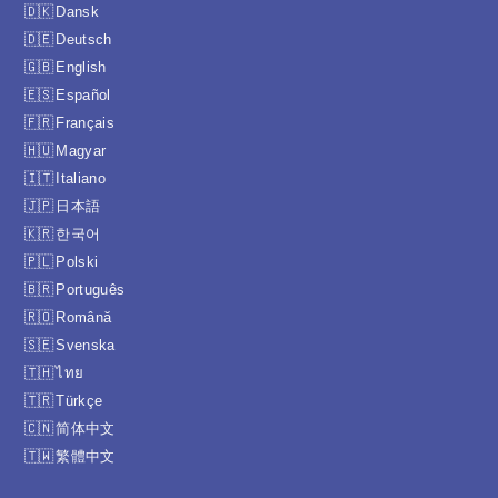
Dansk
Deutsch
English
Español
Français
Magyar
Italiano
日本語
한국어
Polski
Português
Română
Svenska
ไทย
Türkçe
简体中文
繁體中文