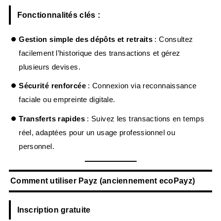
Fonctionnalités clés :
Gestion simple des dépôts et retraits
: Consultez
facilement l’historique des transactions et gérez
plusieurs devises.
Sécurité renforcée
: Connexion via reconnaissance
faciale ou empreinte digitale.
Transferts rapides
: Suivez les transactions en temps
réel, adaptées pour un usage professionnel ou
personnel.
Comment utiliser Payz (anciennement ecoPayz)
Inscription gratuite