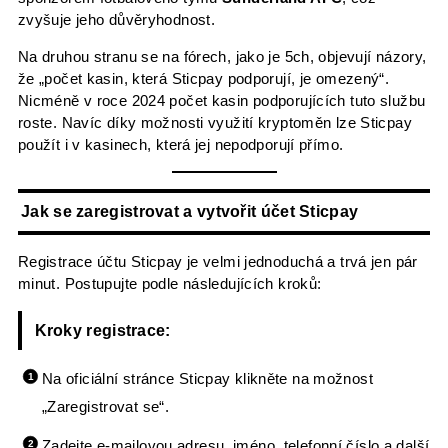
zvyšuje jeho důvěryhodnost.
Na druhou stranu se na fórech, jako je 5ch, objevují názory,
že „počet kasin, která Sticpay podporují, je omezený“.
Nicméně v roce 2024 počet kasin podporujících tuto službu
roste. Navíc díky možnosti využití kryptoměn lze Sticpay
použít i v kasinech, která jej nepodporují přímo.
Jak se zaregistrovat a vytvořit účet Sticpay
Registrace účtu Sticpay je velmi jednoduchá a trvá jen pár
minut. Postupujte podle následujících kroků:
Kroky registrace:
Na oficiální stránce Sticpay klikněte na možnost
„Zaregistrovat se“.
Zadejte e-mailovou adresu, jméno, telefonní číslo a další