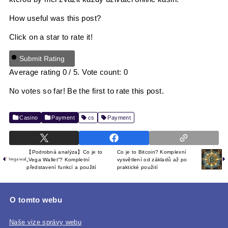
How useful was this post?
Click on a star to rate it!
Submit Rating
Average rating
0
/ 5. Vote count:
0
No votes so far! Be the first to rate this post.
Casino
Payment
cs
Payment
【Podrobná analýza】Co je to
Co je to Bitcoin? Komplexní
„Vega Wallet“? Kompletní
vysvětlení od základů až po
představení funkcí a použití
praktické použití
O tomto webu
Naše vize správy webu