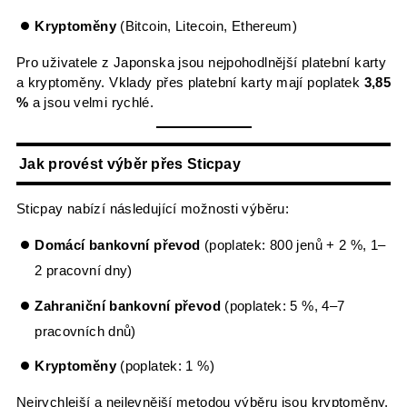
Kryptoměny
(Bitcoin, Litecoin, Ethereum)
Pro uživatele z Japonska jsou nejpohodlnější platební karty
a kryptoměny. Vklady přes platební karty mají poplatek
3,85
%
a jsou velmi rychlé.
Jak provést výběr přes Sticpay
Sticpay nabízí následující možnosti výběru:
Domácí bankovní převod
(poplatek: 800 jenů + 2 %, 1–
2 pracovní dny)
Zahraniční bankovní převod
(poplatek: 5 %, 4–7
pracovních dnů)
Kryptoměny
(poplatek: 1 %)
Nejrychlejší a nejlevnější metodou výběru jsou kryptoměny.