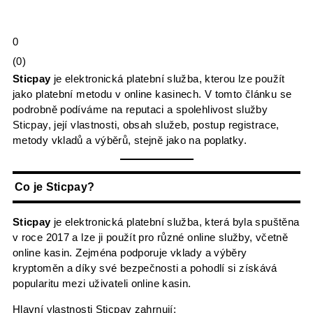
0
(
0
)
Sticpay
je elektronická platební služba, kterou lze použít
jako platební metodu v online kasinech. V tomto článku se
podrobně podíváme na reputaci a spolehlivost služby
Sticpay, její vlastnosti, obsah služeb, postup registrace,
metody vkladů a výběrů, stejně jako na poplatky.
Co je Sticpay?
Sticpay
je elektronická platební služba, která byla spuštěna
v roce 2017 a lze ji použít pro různé online služby, včetně
online kasin. Zejména podporuje vklady a výběry
kryptoměn a díky své bezpečnosti a pohodlí si získává
popularitu mezi uživateli online kasin.
Hlavní vlastnosti Sticpay zahrnují: