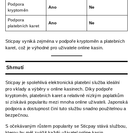
Podpora
Ano
Ne
kryptoměn
Podpora
Ano
Ne
platebních karet
Sticpay vyniká zejména v podpoře kryptoměn a platebních
karet, což je výhodné pro uživatele online kasin.
Shrnutí
Sticpay je spolehlivá elektronická platební služba ideální
pro vklady a výběry v online kasinech. Díky podpoře
kryptoměn, platebních karet a relativně nízkým poplatkům
si získává popularitu mezi mnoha online uživateli. Japonská
podpora a dostupnost činí tuto službu snadno použitelnou a
bezpečnou.
S očekávaným růstem popularity se Sticpay stává službou,
kterou by měl zvážit každý uživatel online kasin.