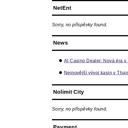
NetEnt
Sorry, no příspěvky found.
News
AI Casino Dealer: Nová éra v
Nejnovější vývoj kasin v Thaj
Nolimit City
Sorry, no příspěvky found.
Payment