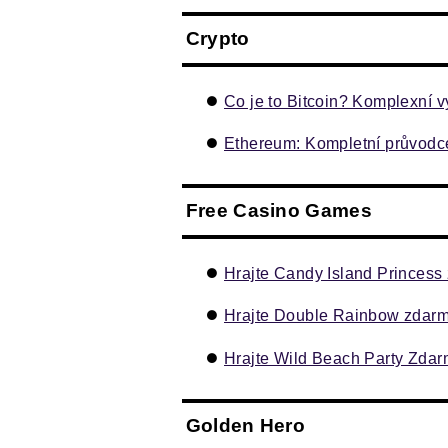
Crypto
Co je to Bitcoin? Komplexní v
Ethereum: Kompletní průvodc
Free Casino Games
Hrajte Candy Island Princess
Hrajte Double Rainbow zdarm
Hrajte Wild Beach Party Zdar
Golden Hero