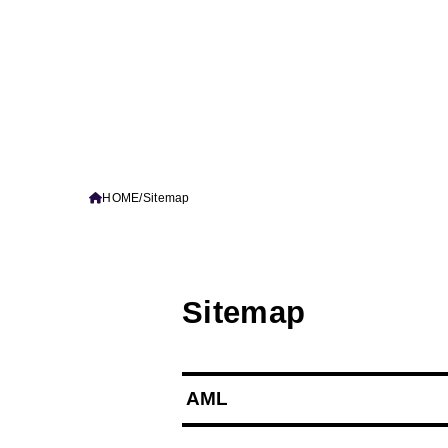
HOME
Sitemap
Sitemap
AML