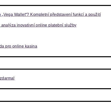
Vega Wallet“? Kompletní představení funkcí a použití
nalýza inovativní online platební služby
da pro online kasina
 zdarma!