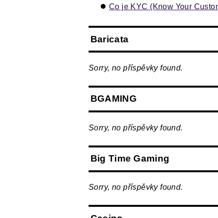
Co je KYC (Know Your Custo
Baricata
Sorry, no příspěvky found.
BGAMING
Sorry, no příspěvky found.
Big Time Gaming
Sorry, no příspěvky found.