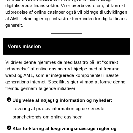
digitaliserede finanssektor. Vi er overbeviste om, at korrekt
udbredelse af online casinoer også vil bidrage til udviklingen
af AML-teknologier og -infrastrukturer inden for digital finans
generelt.
Vores mission
Vi driver denne hjemmeside med fast tro på, at “korrekt
udbredelse” af online casinoer vil hjælpe med at fremme
web3 og AML, som er integrerede komponenter i næste
generations internet. Specifikt sigter vi mod at forme denne
fremtid gennem følgende initiativer:
Udgivelse af nøjagtig information og nyheder:
Levering af præcis information og de seneste
branchetrends om online casinoer.
Klar forklaring af lovgivningsmæssige regler og