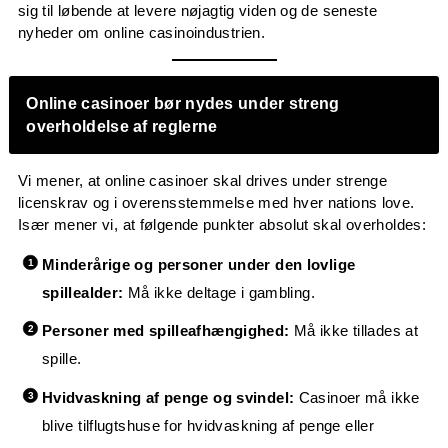
sig til løbende at levere nøjagtig viden og de seneste
nyheder om online casinoindustrien.
Online casinoer bør nydes under streng
overholdelse af reglerne
Vi mener, at online casinoer skal drives under strenge
licenskrav og i overensstemmelse med hver nations love.
Især mener vi, at følgende punkter absolut skal overholdes:
Minderårige og personer under den lovlige
spillealder:
Må ikke deltage i gambling.
Personer med spilleafhængighed:
Må ikke tillades at
spille.
Hvidvaskning af penge og svindel:
Casinoer må ikke
blive tilflugtshuse for hvidvaskning af penge eller