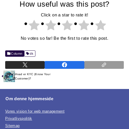
How useful was this post?
Click on a star to rate it!
No votes so far! Be the first to rate this post.
Column
dk
Hvad er KYC (Know Your
Customer)?
Om denne hjemmeside
Vores vision for web management
Privatlivspolitik
Sitemap