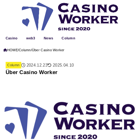
Casino
web3
News
Column
HOME
Column
Über Casino Worker
2024.12.23
2025.04.10
Column
Über Casino Worker