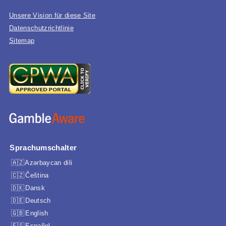
Unsere Vision für diese Site
Datenschutzrichtlinie
Sitemap
Sprachumschalter
Azərbaycan dili
Čeština
Dansk
Deutsch
English
Español