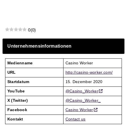
0
(
0
)
Unternehmensinformationen
Medienname
Casino Worker
URL
http://casino-worker.com/
Startdatum
15. Dezember 2020
YouTube
@Casino_Worker
X (Twitter)
@Casino_Worker_
Facebook
Casino Worker
Kontakt
Contact us