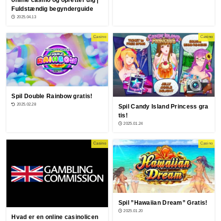
Fuldstændig begynderguide
2025.04.13
Casino
Casino
Spil Double Rainbow gratis!
2025.02.28
Spil Candy Island Princess gra
tis!
2025.01.24
Casino
Casino
Spil ”Hawaiian Dream” Gratis!
2025.01.20
Hvad er en online casinolicen