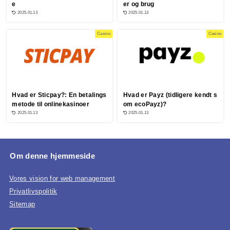
e
er og brug
2025.01.13
2025.01.13
Casino
Casino
Hvad er Sticpay?: En betalings
Hvad er Payz (tidligere kendt s
metode til onlinekasinoer
om ecoPayz)?
2025.01.13
2025.01.13
Om denne hjemmeside
Vores vision for web management
Privatlivspolitik
Sitemap