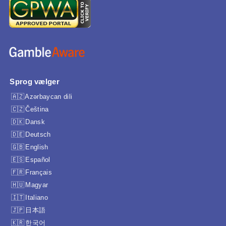
Sprog vælger
Azərbaycan dili
Čeština
Dansk
Deutsch
English
Español
Français
Magyar
Italiano
日本語
한국어