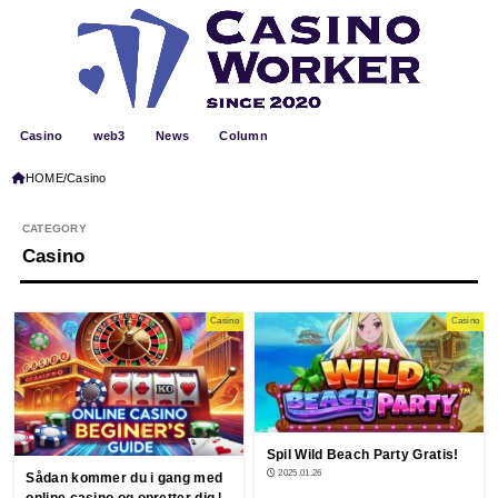
Casino
web3
News
Column
HOME
Casino
Casino
Casino
Casino
Spil Wild Beach Party Gratis!
2025.01.26
Sådan kommer du i gang med
online casino og opretter dig |