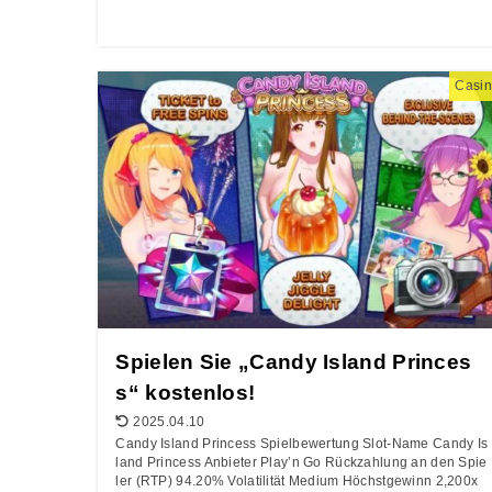
Casi
Spielen Sie „Candy Island Princes
s“ kostenlos!
2025.04.10
Candy Island Princess Spielbewertung Slot-Name Candy Is
land Princess Anbieter Play’n Go Rückzahlung an den Spie
ler (RTP) 94.20% Volatilität Medium Höchstgewinn 2,200x