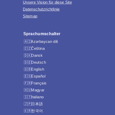
Unsere Vision für diese Site
Datenschutzrichtlinie
Sitemap
Sprachumschalter
Azərbaycan dili
Čeština
Dansk
Deutsch
English
Español
Français
Magyar
Italiano
日本語
한국어