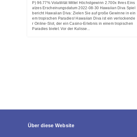
P) 96.77% Volatilität Mittel Höchstgewinn 2.700x Ihres Eins
atzes Erscheinungsdatum 2022-08-30 Hawaiian Diva Spiel
bericht Hawaiian Diva: Zielen Sie auf große Gewinne in ein
em tropischen Paradies! Hawaiian Diva ist ein verlockende
r Online-Slot, der ein Casino-Erlebnis in einem tropischen
Paradies bietet. Vor der Kulisse...
Über diese Website