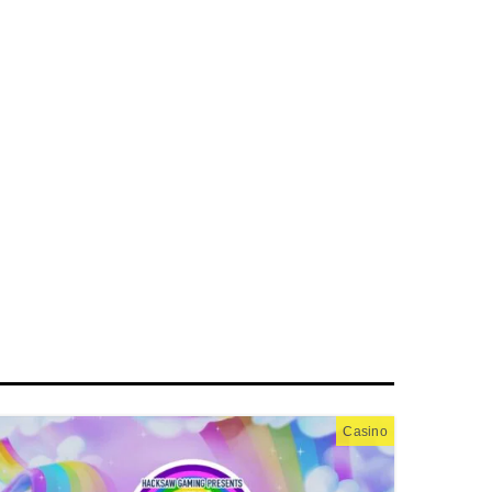
Casino