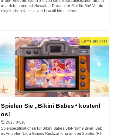
d-Slot-Erlebnis Wenn Sie von einem paradiesischen Strand
urlaub träumen, ist Hawaiian Dream der Slot für Sie! Vor de
r idyllischen Kulisse von Hawaii bietet Ihnen...
Game provider
Spielen Sie „Bikini Babes“ kostenl
os!
2025.04.10
Spielspezifikationen für Bikini Babes Slot-Name Bikini Bab
es Anbieter Naga Games Rückzahlung an den Spieler (RT