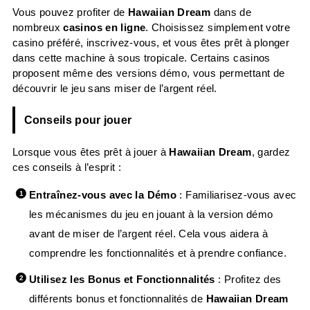
Vous pouvez profiter de
Hawaiian Dream
dans de
nombreux
casinos en ligne
. Choisissez simplement votre
casino préféré, inscrivez-vous, et vous êtes prêt à plonger
dans cette machine à sous tropicale. Certains casinos
proposent même des versions démo, vous permettant de
découvrir le jeu sans miser de l’argent réel.
Conseils pour jouer
Lorsque vous êtes prêt à jouer à
Hawaiian Dream
, gardez
ces conseils à l’esprit :
Entraînez-vous avec la Démo
: Familiarisez-vous avec
les mécanismes du jeu en jouant à la version démo
avant de miser de l’argent réel. Cela vous aidera à
comprendre les fonctionnalités et à prendre confiance.
Utilisez les Bonus et Fonctionnalités
: Profitez des
différents bonus et fonctionnalités de
Hawaiian Dream