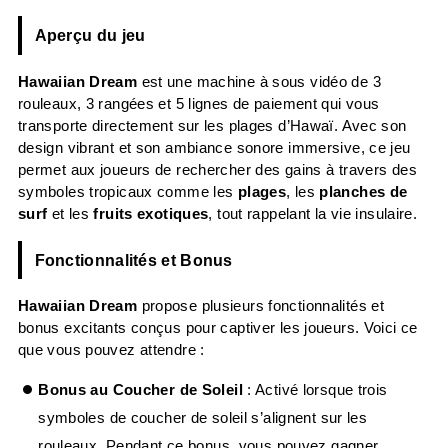
Aperçu du jeu
Hawaiian Dream
est une machine à sous vidéo de 3
rouleaux, 3 rangées et 5 lignes de paiement qui vous
transporte directement sur les plages d’Hawaï. Avec son
design vibrant et son ambiance sonore immersive, ce jeu
permet aux joueurs de rechercher des gains à travers des
symboles tropicaux comme les
plages
, les
planches de
surf
et les
fruits exotiques
, tout rappelant la vie insulaire.
Fonctionnalités et Bonus
Hawaiian Dream
propose plusieurs fonctionnalités et
bonus excitants conçus pour captiver les joueurs. Voici ce
que vous pouvez attendre :
Bonus au Coucher de Soleil
: Activé lorsque trois
symboles de coucher de soleil s’alignent sur les
rouleaux. Pendant ce bonus, vous pouvez gagner