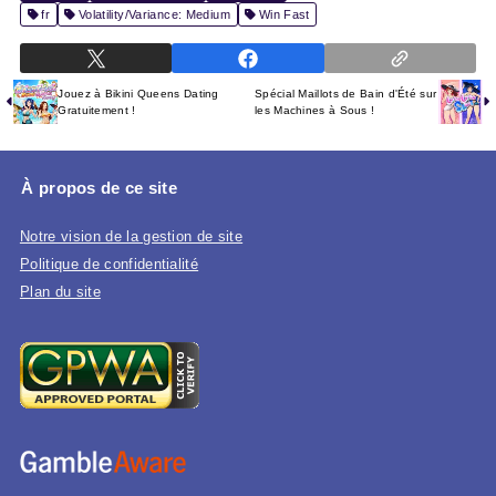
fr
Volatility/Variance: Medium
Win Fast
Jouez à Bikini Queens Dating
Spécial Maillots de Bain d'Été sur
Gratuitement !
les Machines à Sous !
À propos de ce site
Notre vision de la gestion de site
Politique de confidentialité
Plan du site