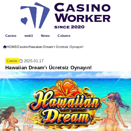
Casino
web3
News
Column
HOME
Casino
Hawaiian Dream’ı Ücretsiz Oynayın!
2025.01.17
Casino
Hawaiian Dream’ı Ücretsiz Oynayın!