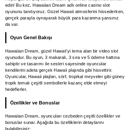
edin! Bu kez, Hawaiian Dream adlı online casino slot
oyununu tanıtıyoruz. Güzel Hawaii atmosferini hissederken,
gerçek parayla oynayarak büyük para kazanma şansınız
da var.
Oyun Genel Bakışı
Hawaiian Dream, güzel Hawaii’yi tema alan bir video slot
oyunudur. Bu oyun, 3 makaralı, 3 sıra ve 5 ödeme hattına
sahiptir ve tasarımı ile sesleri sayesinde oyuncular
kendilerini adeta gerçek Hawaii plajında gibi hissettirir.
Oyuncular, Hawaii plajları, sörf, tropikal meyveler gibi güney
tropik temalı çeşitli sembollerle kazanç elde etmeyi
hedeflerler.
Özellikler ve Bonuslar
Hawaiian Dream, oyuncuları cezbeden çeşitli özellikler ve
bonuslar sunar. Aşağıda bu özelliklerin detaylarını
bulabilirsiniz: