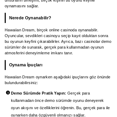
unsurların birleşimi, birçok kişinin bu oyunu keyifle
oynamasını sağlar.
Nerede Oynanabilir?
Hawaiian Dream, birçok online casinoda oynanabilir.
Oyuncular, sevdikleri casinoyu seçip kayıt olduktan sonra
bu oyunun keyfini çıkarabilirler. Ayrıca, bazı casinolar demo
sürümler de sunarak, gerçek para kullanmadan oyunun
atmosferini deneyimleme imkanı tanır.
Oynama İpuçları
Hawaiian Dream oynarken aşağıdaki ipuçlarını göz önünde
bulundurabilirsiniz:
Demo Sürümde Pratik Yapın:
Gerçek para
kullanmadan önce demo sürümde oyunu deneyerek
oyun akışını ve özelliklerini öğrenin. Bu, gerçek para ile
oynarken daha özgüvenli olmanızı sağlar.