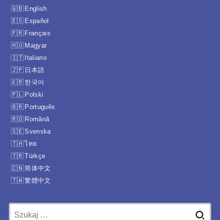
English
Español
Français
Magyar
Italiano
日本語
한국어
Polski
Português
Română
Svenska
ไทย
Türkçe
简体中文
繁體中文
Szukaj: