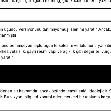
ansıtmak için “gm” (good morning) gibi küçük harflerle yazmay
n üçüncü versiyonunu tanımlıyormuş izlenimi yaratır. Ancak,
lanmıştır.
le onu benimseyen topluluğun felsefesini ve tutumunu yansıtı
keziyetsizlik, gayri resmi yapı ve açıklık gibi değerleri vur
yaratır.
lenen bir kavramdır, ancak özünde temsil ettiği ideolojidir. S
r. Bu vizyon, bilgileri kontrol eden merkezi bir topluma karşı