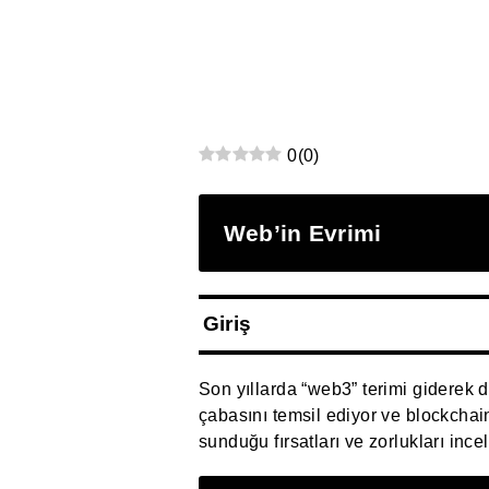
0
(
0
)
Web’in Evrimi
Giriş
Son yıllarda “web3” terimi giderek d
çabasını temsil ediyor ve blockchain
sunduğu fırsatları ve zorlukları incel