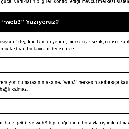
üçlü varlıkların bilgileri kontrol ettiği mevcut merkezi sistemi
 “web3” Yazıyoruz?
siyonu” değildir. Bunun yerine, merkeziyetsizlik, izinsiz katıl
somutlaştıran bir kavramı temsil eder.
 versiyon numarasının aksine, “web3” herkesin serbestçe katıl
 bağlı kalmaz.
mi hale getirir ve web3 topluluğunun ethosuyla uyumlu olmaya