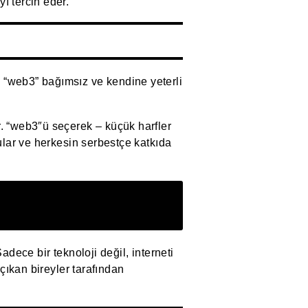
ı tercih eder.
 “web3” bağımsız ve kendine yeterli
r. “web3″ü seçerek – küçük harfler
gular ve herkesin serbestçe katkıda
adece bir teknoloji değil, interneti
 çıkan bireyler tarafından