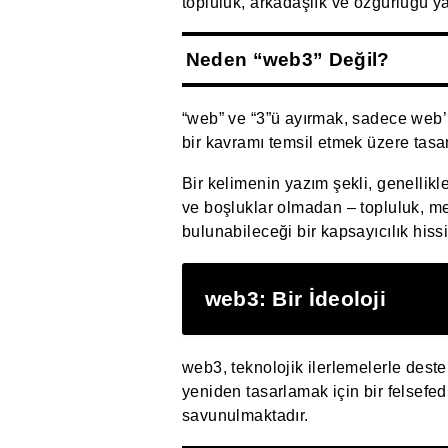
topluluk, arkadaşlık ve özgürlüğü y
Neden “web3” Değil?
“web” ve “3”ü ayırmak, sadece web’i
bir kavramı temsil etmek üzere tasar
Bir kelimenin yazım şekli, genellik
ve boşluklar olmadan – topluluk, mer
bulunabileceği bir kapsayıcılık hissi 
web3: Bir İdeoloji
web3, teknolojik ilerlemelerle destek
yeniden tasarlamak için bir felsefedi
savunulmaktadır.