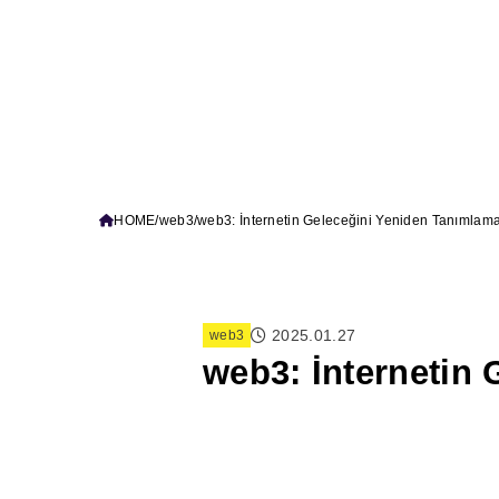
HOME
web3
web3: İnternetin Geleceğini Yeniden Tanımlam
2025.01.27
web3
web3: İnternetin