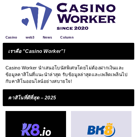
Casino
web3
News
Column
เราคือ “Casino Worker”!
Casino Worker นำเสนอโบนัสพิเศษโดยไม่ต้องฝากเงินและ
ข้อมูลคาสิโนที่แนะนำล่าสุด รับข้อมูลล่าสุดและเพลิดเพลินไป
กับคาสิโนออนไลน์อย่างสบายใจ!
คาสิโนที่ดีที่สุด – 2025