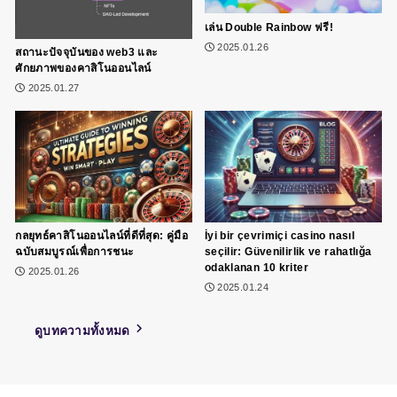
เล่น Double Rainbow ฟรี!
2025.01.26
สถานะปัจจุบันของ web3 และ
ศักยภาพของคาสิโนออนไลน์
2025.01.27
กลยุทธ์คาสิโนออนไลน์ที่ดีที่สุด: คู่มือ
İyi bir çevrimiçi casino nasıl
ฉบับสมบูรณ์เพื่อการชนะ
seçilir: Güvenilirlik ve rahatlığa
odaklanan 10 kriter
2025.01.26
2025.01.24
ดูบทความทั้งหมด