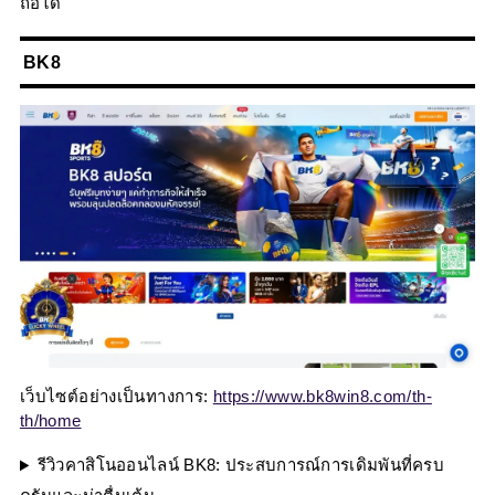
ถือได้
BK8
เว็บไซต์อย่างเป็นทางการ:
https://www.bk8win8.com/th-
th/home
รีวิวคาสิโนออนไลน์ BK8: ประสบการณ์การเดิมพันที่ครบ