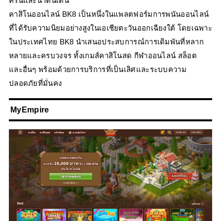
ครันและน่าตื่นเต้น
คาสิโนออนไลน์ BK8 เป็นหนึ่งในแพลตฟอร์มการพนันออนไลน์
ที่ได้รับความนิยมอย่างสูงในเอเชียตะวันออกเฉียงใต้ โดยเฉพาะ
ในประเทศไทย BK8 นำเสนอประสบการณ์การเดิมพันที่หลาก
หลายและครบวงจร ทั้งเกมส์คาสิโนสด กีฬาออนไลน์ สล็อต
และอื่นๆ พร้อมด้วยการบริการที่เป็นเลิศและระบบความ
ปลอดภัยที่มั่นคง
MyEmpire