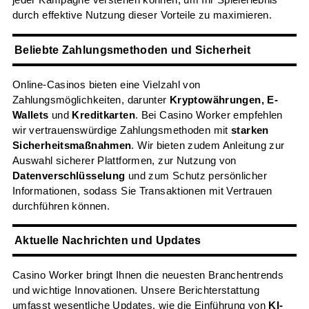
durch effektive Nutzung dieser Vorteile zu maximieren.
Beliebte Zahlungsmethoden und Sicherheit
Online-Casinos bieten eine Vielzahl von
Zahlungsmöglichkeiten, darunter
Kryptowährungen, E-
Wallets
und
Kreditkarten
. Bei Casino Worker empfehlen
wir vertrauenswürdige Zahlungsmethoden mit
starken
Sicherheitsmaßnahmen
. Wir bieten zudem Anleitung zur
Auswahl sicherer Plattformen, zur Nutzung von
Datenverschlüsselung
und zum Schutz persönlicher
Informationen, sodass Sie Transaktionen mit Vertrauen
durchführen können.
Aktuelle Nachrichten und Updates
Casino Worker bringt Ihnen die neuesten Branchentrends
und wichtige Innovationen. Unsere Berichterstattung
umfasst wesentliche Updates, wie die Einführung von
KI-