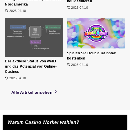
neu definieren
Nordamerika
2025.04.10
2025.04.10
Spielen Sie Double Rainbow
kostenlos!
Der aktuelle Status von web3
2025.04.10
und das Potenzial von Online-
Casinos
2025.04.10
Alle Artikel ansehen
Warum Casino Worker wählen?