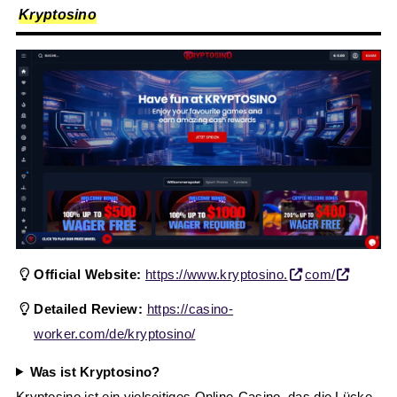
Kryptosino
Official Website:
https://www.kryptosino.
com/
Detailed Review:
https://casino-
worker.com/de/kryptosino/
Was ist Kryptosino?
Kryptosino ist ein vielseitiges Online-Casino, das die Lücke