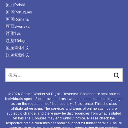
Polski
Português
Română
Svenska
ไทย
Türkçe
简体中文
繁體中文
搜
索：
© 2026 Casino Worker All Rights Reserved. Casinos are available to
individuals aged 18 or above, or those who meet the minimum legal age
as per the regulations of their country of residence. This site uses
affiliate advertising. The services and terms of online casinos are
subject to change, and there may be discrepancies from what is stated
on this site. Bonuses may end without notice. Please check the
respective official websites or contact support for further details. Ensure