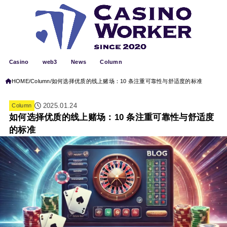
Casino
web3
News
Column
HOME
Column
如何选择优质的线上赌场：10 条注重可靠性与舒适度的标准
2025.01.24
Column
如何选择优质的线上赌场：10 条注重可靠性与舒适度
的标准