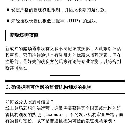
设定严格的提现额度限制，并因此长期拖延付款。
未经授权便提供极低回报率（RTP）的游戏。
新赌场需谨慎
新成立的赌场通常没有太多不良记录或投诉，因此难以评估
其声誉。它们往往通过具有吸引力的优惠来招募玩家，但在
注册前，最好先阅读多方的玩家评论与专业评测，以综合判
断其可靠性。
3. 确保拥有可信赖的监管机构颁发的执照
如何区分执照的可信度？
线上赌场若想合法运营，通常需要获得某个国家或地区的监
管机构颁发的执照（License）。有的发证机构审查严格，而
有的相对宽松。以下是普遍被视为可信的发证机构示例：