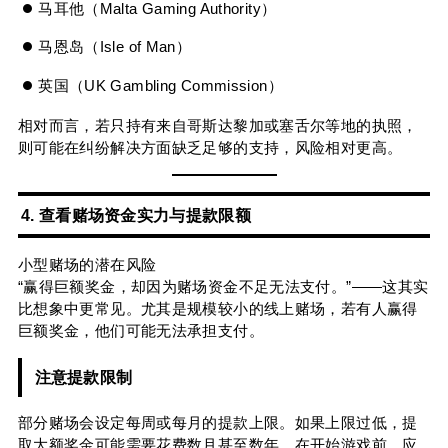
马耳他（Malta Gaming Authority）
马恩岛（Isle of Man）
英国（UK Gambling Commission）
相对而言，若只持有来自哥斯达黎加或塞舌尔等地的执照，
则可能在纠纷解决方面缺乏足够的支持，风险相对更高。
4. 查看赌场资金实力与提款限额
小型赌场的潜在风险
“赢得巨额奖金，却因为赌场资金不足无法支付。”——这其实
比想象中更常见。尤其是规模较小的线上赌场，若有人赢得
巨额奖金，他们可能无法承担支付。
注意提款限制
部分赌场会设定每周或每月的提款上限。如果上限过低，提
取大额奖金可能需要花费数月甚至数年。在开始游戏前，应