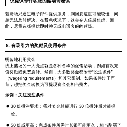
仅提供邮件客服的赌场需谨慎
若赌场只通过电子邮件提供服务，则回复速度可能较慢，问
题无法及时解决。在紧急状况下，这会令人倍感焦虑。因
此，尽量选择提供即时聊天或电话客服的赌场。
8. 有吸引力的奖励及使用条件
明智地利用奖金
线上赌场的一大亮点就是各种各样的促销活动，例如首次充
值奖励或免费旋转。然而，大多数奖金都附带“投注条件”
（wagering requirements）和其它限制。如果条件过于严
苛，想把奖金转换为可提现资金会相当费力。
示例：关注投注条件
30 倍投注要求：需对奖金总额进行 30 倍投注后才能提
款。
50 倍或更高：完成条件所需时长很可能更久，相当削弱了