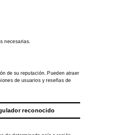
as necesarias.
ión de su reputación. Pueden atraer
iniones de usuarios y reseñas de
egulador reconocido