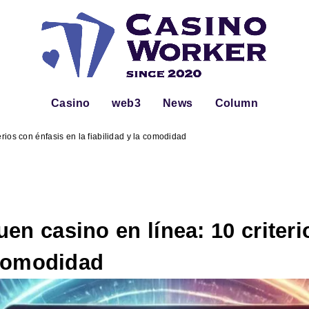
Casino
web3
News
Column
rios con énfasis en la fiabilidad y la comodidad
en casino en línea: 10 criteri
a comodidad