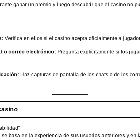
strante ganar un premio y luego descubrir que el casino no p
s:
Verifica en ellos si el casino acepta oficialmente a jugador
 o correo electrónico:
Pregunta explícitamente si los juga
icación:
Haz capturas de pantalla de los chats o de los corr
 casino
abilidad”
 se basa en la experiencia de sus usuarios anteriores y en l