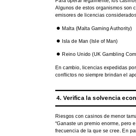
Para operar legalmente, los casino
Algunos de estos organismos son co
emisores de licencias considerados
Malta (Malta Gaming Authority)
Isla de Man (Isle of Man)
Reino Unido (UK Gambling Com
En cambio, licencias expedidas po
conflictos no siempre brindan el a
4. Verifica la solvencia econ
Riesgos con casinos de menor tam
“Ganaste un premio enorme, pero el
frecuencia de la que se cree. En pa