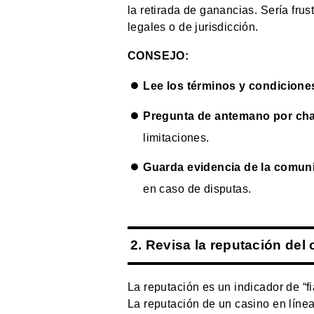
la retirada de ganancias. Sería fru
legales o de jurisdicción.
CONSEJO:
Lee los términos y condicione
Pregunta de antemano por chat
limitaciones.
Guarda evidencia de la comun
en caso de disputas.
2. Revisa la reputación del
La reputación es un indicador de “fi
La reputación de un casino en línea