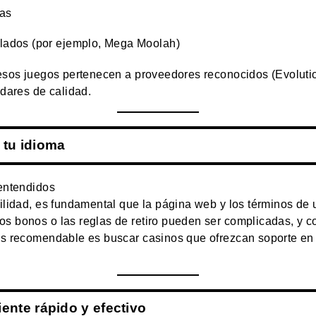
cas
ados (por ejemplo, Mega Moolah)
i esos juegos pertenecen a proveedores reconocidos (Evolut
ndares de calidad.
n tu idioma
 entendidos
uilidad, es fundamental que la página web y los términos de 
os bonos o las reglas de retiro pueden ser complicadas, y c
más recomendable es buscar casinos que ofrezcan soporte en
iente rápido y efectivo