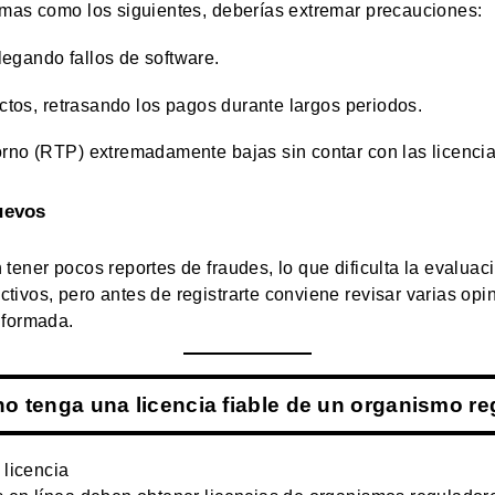
emas como los siguientes, deberías extremar precauciones:
egando fallos de software.
ictos, retrasando los pagos durante largos periodos.
orno (RTP) extremadamente bajas sin contar con las licenci
uevos
tener pocos reportes de fraudes, lo que dificulta la evaluac
ivos, pero antes de registrarte conviene revisar varias op
nformada.
no tenga una licencia fiable de un organismo r
 licencia