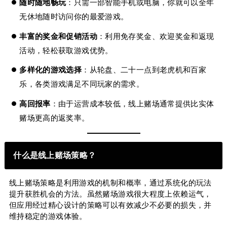
随时随地畅玩
：只需一部智能手机或电脑，你就可以全年
无休地随时访问你的最爱游戏。
丰富的奖金和促销活动
：利用免存奖金、欢迎奖金和返现
活动，轻松获取游戏优势。
多样化的游戏选择
：从轮盘、二十一点到老虎机和百家
乐，各类游戏满足不同玩家的需求。
高回报率
：由于运营成本较低，线上赌场通常提供比实体
赌场更高的返奖率。
什么是线上赌场策略？
线上赌场策略是利用游戏的机制和概率，通过系统化的玩法
提升获胜机会的方法。虽然赌场游戏很大程度上依赖运气，
但应用经过精心设计的策略可以有效减少不必要的损失，并
维持稳定的游戏体验。