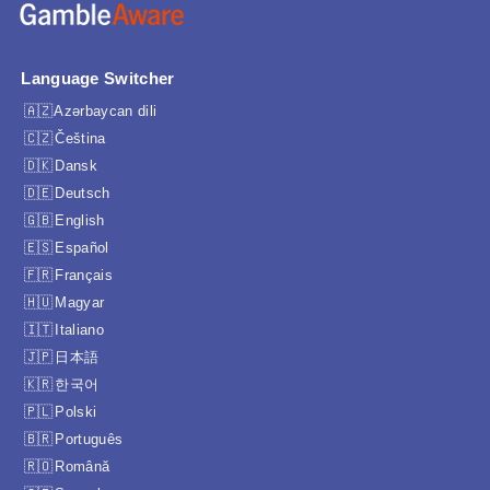
Language Switcher
Azərbaycan dili
Čeština
Dansk
Deutsch
English
Español
Français
Magyar
Italiano
日本語
한국어
Polski
Português
Română