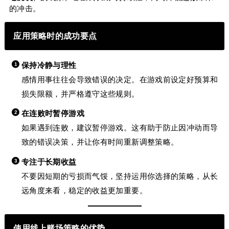
的冲击。
应用策略时的成功要点
保持冷静与理性
感情用事往往会导致错误的决定。在游戏前设定好预算和
损失限额，并严格遵守这些规则。
在连败时暂停游戏
如果遇到连败，建议暂停游戏。这有助于防止因冲动而导
致的错误决策，并让你有时间重新调整策略。
专注于长期收益
不要因短期的亏损而气馁，坚持运用你选择的策略，从长
远角度来看，稳定的收益更加重要。
使用线上赌场策略的优势