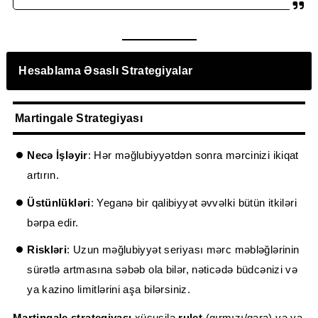
Hesablama Əsaslı Strategiyalar
Martingale Strategiyası
Necə İşləyir
: Hər məğlubiyyətdən sonra mərcinizi ikiqat
artırın.
Üstünlükləri
: Yeganə bir qalibiyyət əvvəlki bütün itkiləri
bərpa edir.
Riskləri
: Uzun məğlubiyyət seriyası mərc məbləğlərinin
sürətlə artmasına səbəb ola bilər, nəticədə büdcənizi və
ya kazino limitlərini aşa bilərsiniz.
Martingale strategiyası
xüsusilə
rulet
(qırmızı/qara) və ya