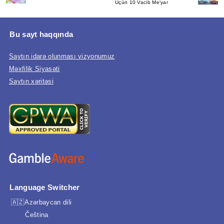
Üçün 10 Vacib Me'yar
Bu sayt haqqında
Saytın idarə olunması vizyonumuz
Məxfilik Siyasəti
Saytın xəritəsi
Language Switcher
Azərbaycan dili
Čeština