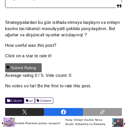
Strategiyalardan bu gün istifadə etməyə başlayın və onlayn
kazino təcrübənizi məsuliyyətli şəkildə yaxşılaşdırın. Bol
uğurlar və düşüncəli oyunlar arzulayırıq! ?
How useful was this post?
Click on a star to rate it!
Submit Rating
Average rating
0
/ 5. Vote count:
0
No votes so far! Be the first to rate this post.
Column
az
Column
Yaxşı Onlayn Kazino Necə
Double Rainbow pulsuz oynayın!
Seçilir: Etibarlılıq və Rahatlıq