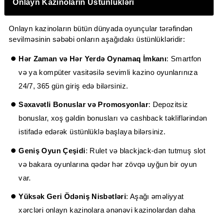
Onlayn Kazinoların Üstünlükləri
Onlayn kazinoların bütün dünyada oyunçular tərəfindən
sevilməsinin səbəbi onların aşağıdakı üstünlükləridir:
Hər Zaman və Hər Yerdə Oynamaq İmkanı
: Smartfon
və ya kompüter vasitəsilə sevimli kazino oyunlarınıza
24/7, 365 gün giriş edə bilərsiniz.
Səxavətli Bonuslar və Promosyonlar
: Depozitsiz
bonuslar, xoş gəldin bonusları və cashback təkliflərindən
istifadə edərək üstünlüklə başlaya bilərsiniz.
Geniş Oyun Çeşidi
: Rulet və blackjack-dən tutmuş slot
və bakara oyunlarına qədər hər zövqə uyğun bir oyun
var.
Yüksək Geri Ödəniş Nisbətləri
: Aşağı əməliyyat
xərcləri onlayn kazinolara ənənəvi kazinolardan daha