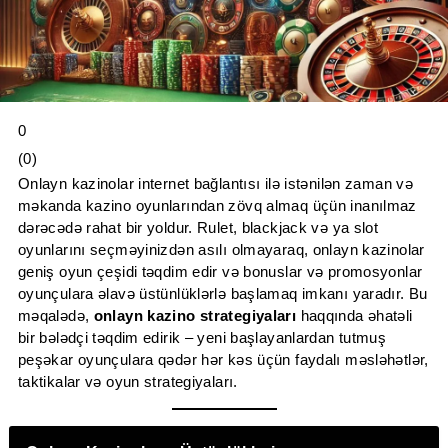
0
(
0
)
Onlayn kazinolar internet bağlantısı ilə istənilən zaman və
məkanda kazino oyunlarından zövq almaq üçün inanılmaz
dərəcədə rahat bir yoldur. Rulet, blackjack və ya slot
oyunlarını seçməyinizdən asılı olmayaraq, onlayn kazinolar
geniş oyun çeşidi təqdim edir və bonuslar və promosyonlar
oyunçulara əlavə üstünlüklərlə başlamaq imkanı yaradır. Bu
məqalədə,
onlayn kazino strategiyaları
haqqında əhatəli
bir bələdçi təqdim edirik – yeni başlayanlardan tutmuş
peşəkar oyunçulara qədər hər kəs üçün faydalı məsləhətlər,
taktikalar və oyun strategiyaları.