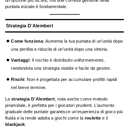
un’opzione più sicura, ma una corretta gestione della
puntata iniziale è fondamentale.
Strategia D’Alembert
Come funziona
: Aumenta la tua puntata di un’unità dopo
una perdita e riducila di un’unità dopo una vittoria.
Vantaggi
: Il rischio è distribuito uniformemente,
rendendola una strategia stabile e facile da gestire.
Rischi
: Non è progettata per accumulare profitti rapidi
nel breve termine.
La
strategia D’Alembert
, nota anche come metodo
piramidale, è perfetta per i giocatori prudenti. L’aumento
graduale delle puntate garantisce un’esperienza di gioco più
fluida e la rende adatta a giochi come la
roulette
e il
blackjack
.