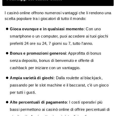
I casinò online offrono numerosi vantaggi che li rendono una
scelta popolare tra i giocatori di tutto il mondo:
Gioca ovunque e in qualsiasi momento
: Con uno
smartphone o un computer, puoi accedere ai tuoi giochi
preferiti 24 ore su 24, 7 giorni su 7, tutto l’anno.
Bonus e promozioni generosi
: Approfitta di bonus
senza deposito, bonus di benvenuto e offerte di
cashback per iniziare con un vantaggio.
Ampia varietà di giochi
: Dalla roulette al blackjack,
passando per le slot machine e il baccarat, c’è un gioco
per tutti i gusti.
Alte percentuali di pagamento
: I costi operativi più
bassi permettono ai casinò online di offrire percentuali di