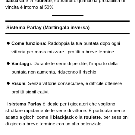
baccarat
e la
roulette
, soprattutto quando la probabilità di
vincita è intorno al 50%.
Sistema Parlay (Martingala inversa)
Come funziona
: Raddoppia la tua puntata dopo ogni
vittoria per massimizzare i profitti a breve termine.
Vantaggi
: Durante le serie di perdite, l’importo della
puntata non aumenta, riducendo il rischio.
Rischi
: Senza vittorie consecutive, è difficile ottenere
profitti significativi.
Il
sistema Parlay
è ideale per i giocatori che vogliono
sfruttare rapidamente le serie di vittorie. È particolarmente
adatto a giochi come il
blackjack
o la
roulette
, per sessioni
di gioco a breve termine con un alto potenziale.