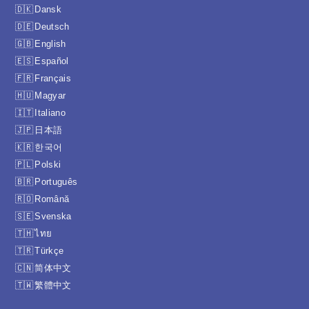
Dansk
Deutsch
English
Español
Français
Magyar
Italiano
日本語
한국어
Polski
Português
Română
Svenska
ไทย
Türkçe
简体中文
繁體中文