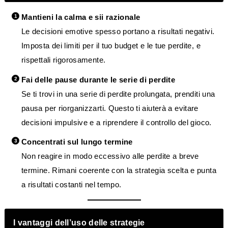
Mantieni la calma e sii razionale
Le decisioni emotive spesso portano a risultati negativi.
Imposta dei limiti per il tuo budget e le tue perdite, e
rispettali rigorosamente.
Fai delle pause durante le serie di perdite
Se ti trovi in una serie di perdite prolungata, prenditi una
pausa per riorganizzarti. Questo ti aiuterà a evitare
decisioni impulsive e a riprendere il controllo del gioco.
Concentrati sul lungo termine
Non reagire in modo eccessivo alle perdite a breve
termine. Rimani coerente con la strategia scelta e punta
a risultati costanti nel tempo.
I vantaggi dell’uso delle strategie