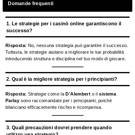
Domande frequenti
1. Le strategie per i casinò online garantiscono il
successo?
Risposta:
No, nessuna strategia può garantire il successo.
Tuttavia, le strategie aiutano a migliorare le tue probabilità
introducendo struttura e disciplina nel tuo modo di giocare.
2. Qual è la migliore strategia per i principianti?
Risposta:
Strategie come la
D’Alembert
o il
sistema
Parlay
sono raccomandate per i principianti, poiché
bilanciano efficacemente rischio e ricompensa.
3. Quali precauzioni dovrei prendere quando
utilizzo una strategia?