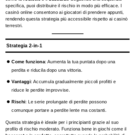
specifica, puoi distribuire il rischio in modo più efficace. I
casinò online consentono ai giocatori di prendere appunti,
rendendo questa strategia più accessibile rispetto ai casinò
terrestri.
Strategia 2-in-1
Come funziona
: Aumenta la tua puntata dopo una
perdita e riducila dopo una vittoria.
Vantaggi
: Accumula gradualmente piccoli profitti e
riduce le perdite improvvise.
Rischi
: Le serie prolungate di perdite possono
comunque portare a perdite lente ma costanti.
Questa strategia è ideale per i principianti grazie al suo
profilo di rischio moderato. Funziona bene in giochi come il