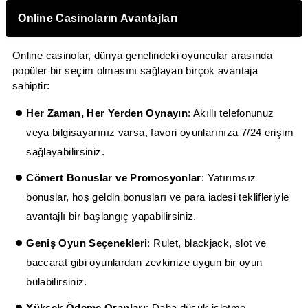
Online Casinoların Avantajları
Online casinolar, dünya genelindeki oyuncular arasında
popüler bir seçim olmasını sağlayan birçok avantaja
sahiptir:
Her Zaman, Her Yerden Oynayın
: Akıllı telefonunuz
veya bilgisayarınız varsa, favori oyunlarınıza 7/24 erişim
sağlayabilirsiniz.
Cömert Bonuslar ve Promosyonlar
: Yatırımsız
bonuslar, hoş geldin bonusları ve para iadesi teklifleriyle
avantajlı bir başlangıç yapabilirsiniz.
Geniş Oyun Seçenekleri
: Rulet, blackjack, slot ve
baccarat gibi oyunlardan zevkinize uygun bir oyun
bulabilirsiniz.
Yüksek Ödeme Oranları
: Daha düşük işletme