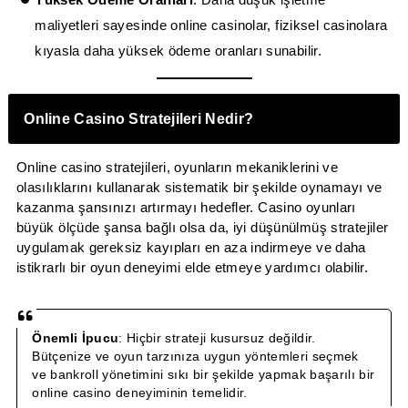
maliyetleri sayesinde online casinolar, fiziksel casinolara
kıyasla daha yüksek ödeme oranları sunabilir.
Online Casino Stratejileri Nedir?
Online casino stratejileri, oyunların mekaniklerini ve
olasılıklarını kullanarak sistematik bir şekilde oynamayı ve
kazanma şansınızı artırmayı hedefler. Casino oyunları
büyük ölçüde şansa bağlı olsa da, iyi düşünülmüş stratejiler
uygulamak gereksiz kayıpları en aza indirmeye ve daha
istikrarlı bir oyun deneyimi elde etmeye yardımcı olabilir.
Önemli İpucu
: Hiçbir strateji kusursuz değildir.
Bütçenize ve oyun tarzınıza uygun yöntemleri seçmek
ve bankroll yönetimini sıkı bir şekilde yapmak başarılı bir
online casino deneyiminin temelidir.