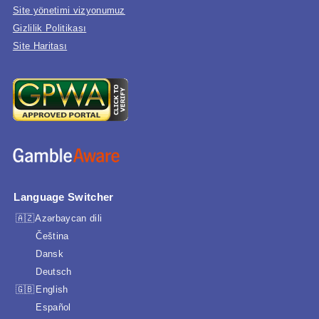
Site yönetimi vizyonumuz
Gizlilik Politikası
Site Haritası
Language Switcher
Azərbaycan dili
Čeština
Dansk
Deutsch
English
Español