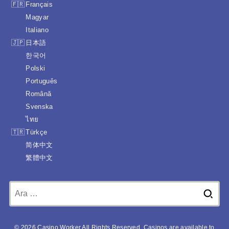
Français
Magyar
Italiano
日本語
한국어
Polski
Português
Română
Svenska
ไทย
Türkçe
简体中文
繁體中文
Arama:
© 2026 Casino Worker All Rights Reserved. Casinos are available to